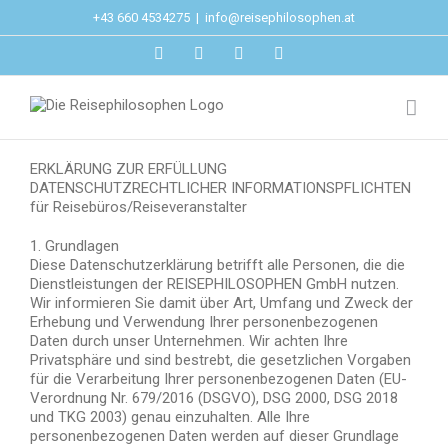
Zum
+43 660 4534275
|
info@reisephilosophen.at
Inhalt
springen
Facebook
Instagram
LinkedIn
Pinterest
ERKLÄRUNG ZUR ERFÜLLUNG
DATENSCHUTZRECHTLICHER INFORMATIONSPFLICHTEN
für Reisebüros/Reiseveranstalter
1. Grundlagen
Diese Datenschutzerklärung betrifft alle Personen, die die
Dienstleistungen der REISEPHILOSOPHEN GmbH nutzen.
Wir informieren Sie damit über Art, Umfang und Zweck der
Erhebung und Verwendung Ihrer personenbezogenen
Daten durch unser Unternehmen. Wir achten Ihre
Privatsphäre und sind bestrebt, die gesetzlichen Vorgaben
für die Verarbeitung Ihrer personenbezogenen Daten (EU-
Verordnung Nr. 679/2016 (DSGVO), DSG 2000, DSG 2018
und TKG 2003) genau einzuhalten. Alle Ihre
personenbezogenen Daten werden auf dieser Grundlage