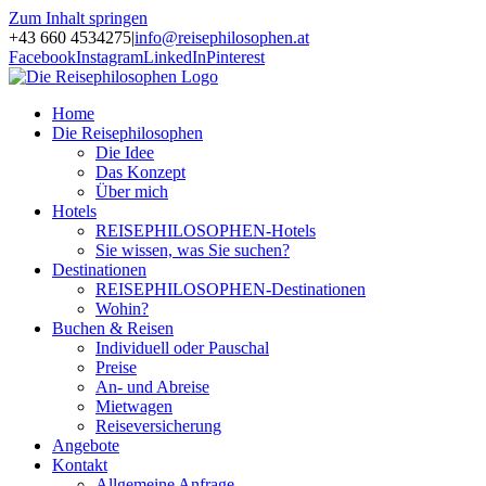
Zum Inhalt springen
+43 660 4534275
|
info@reisephilosophen.at
Facebook
Instagram
LinkedIn
Pinterest
Home
Die Reisephilosophen
Die Idee
Das Konzept
Über mich
Hotels
REISEPHILOSOPHEN-Hotels
Sie wissen, was Sie suchen?
Destinationen
REISEPHILOSOPHEN-Destinationen
Wohin?
Buchen & Reisen
Individuell oder Pauschal
Preise
An- und Abreise
Mietwagen
Reiseversicherung
Angebote
Kontakt
Allgemeine Anfrage