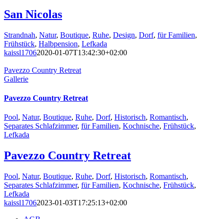
San Nicolas
Strandnah
,
Natur
,
Boutique
,
Ruhe
,
Design
,
Dorf
,
für Familien
,
Frühstück
,
Halbpension
,
Lefkada
kaissl1706
2020-01-07T13:42:30+02:00
Pavezzo Country Retreat
Gallerie
Pavezzo Country Retreat
Pool
,
Natur
,
Boutique
,
Ruhe
,
Dorf
,
Historisch
,
Romantisch
,
Separates Schlafzimmer
,
für Familien
,
Kochnische
,
Frühstück
,
Lefkada
Pavezzo Country Retreat
Pool
,
Natur
,
Boutique
,
Ruhe
,
Dorf
,
Historisch
,
Romantisch
,
Separates Schlafzimmer
,
für Familien
,
Kochnische
,
Frühstück
,
Lefkada
kaissl1706
2023-01-03T17:25:13+02:00