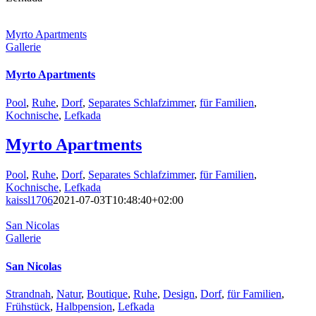
Myrto Apartments
Gallerie
Myrto Apartments
Pool
,
Ruhe
,
Dorf
,
Separates Schlafzimmer
,
für Familien
,
Kochnische
,
Lefkada
Myrto Apartments
Pool
,
Ruhe
,
Dorf
,
Separates Schlafzimmer
,
für Familien
,
Kochnische
,
Lefkada
kaissl1706
2021-07-03T10:48:40+02:00
San Nicolas
Gallerie
San Nicolas
Strandnah
,
Natur
,
Boutique
,
Ruhe
,
Design
,
Dorf
,
für Familien
,
Frühstück
,
Halbpension
,
Lefkada