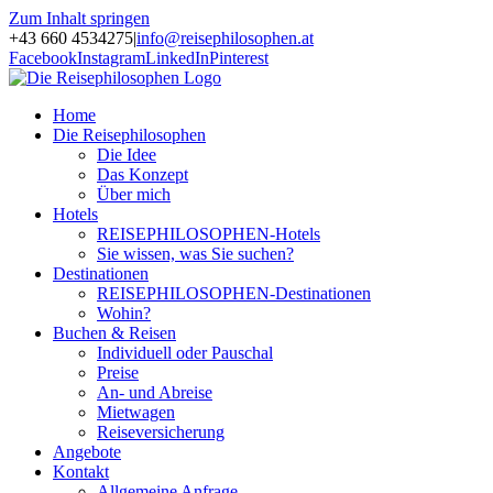
Zum Inhalt springen
+43 660 4534275
|
info@reisephilosophen.at
Facebook
Instagram
LinkedIn
Pinterest
Home
Die Reisephilosophen
Die Idee
Das Konzept
Über mich
Hotels
REISEPHILOSOPHEN-Hotels
Sie wissen, was Sie suchen?
Destinationen
REISEPHILOSOPHEN-Destinationen
Wohin?
Buchen & Reisen
Individuell oder Pauschal
Preise
An- und Abreise
Mietwagen
Reiseversicherung
Angebote
Kontakt
Allgemeine Anfrage