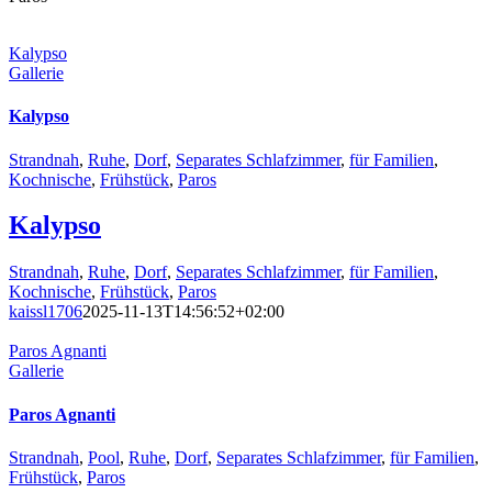
Kalypso
Gallerie
Kalypso
Strandnah
,
Ruhe
,
Dorf
,
Separates Schlafzimmer
,
für Familien
,
Kochnische
,
Frühstück
,
Paros
Kalypso
Strandnah
,
Ruhe
,
Dorf
,
Separates Schlafzimmer
,
für Familien
,
Kochnische
,
Frühstück
,
Paros
kaissl1706
2025-11-13T14:56:52+02:00
Paros Agnanti
Gallerie
Paros Agnanti
Strandnah
,
Pool
,
Ruhe
,
Dorf
,
Separates Schlafzimmer
,
für Familien
,
Frühstück
,
Paros