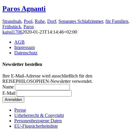
Paros Agnanti
Strandnah
,
Pool
,
Ruhe
,
Dorf
,
Separates Schlafzimmer
,
für Familien
,
Frühstück
,
Paros
kaissl1706
2020-01-23T14:14:46+02:00
AGB
Impressum
Datenschutz
Newsletter bestellen
Ihre E-Mail-Adresse wird ausschließlich für den
REISEPHILOSOPHEN-Newsletter verwendet.
Name
E-Mail
Presse
Urheberrecht & Copyright
Personenbezogene Daten
EU-Flugsicherheitsliste