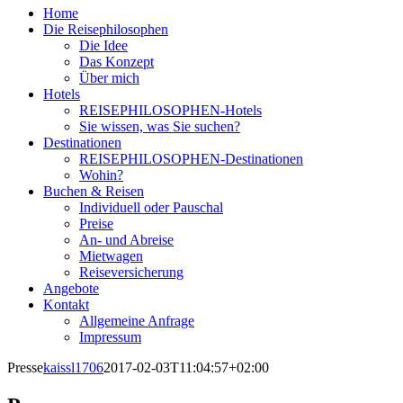
Home
Die Reisephilosophen
Die Idee
Das Konzept
Über mich
Hotels
REISEPHILOSOPHEN-Hotels
Sie wissen, was Sie suchen?
Destinationen
REISEPHILOSOPHEN-Destinationen
Wohin?
Buchen & Reisen
Individuell oder Pauschal
Preise
An- und Abreise
Mietwagen
Reiseversicherung
Angebote
Kontakt
Allgemeine Anfrage
Impressum
Presse
kaissl1706
2017-02-03T11:04:57+02:00