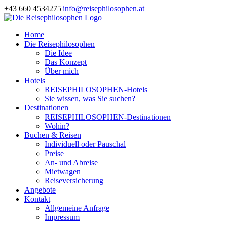
Zum
+43 660 4534275
|
info@reisephilosophen.at
Inhalt
Facebook
Instagram
LinkedIn
Pinterest
springen
Home
Die Reisephilosophen
Die Idee
Das Konzept
Über mich
Hotels
REISEPHILOSOPHEN-Hotels
Sie wissen, was Sie suchen?
Destinationen
REISEPHILOSOPHEN-Destinationen
Wohin?
Buchen & Reisen
Individuell oder Pauschal
Preise
An- und Abreise
Mietwagen
Reiseversicherung
Angebote
Kontakt
Allgemeine Anfrage
Impressum