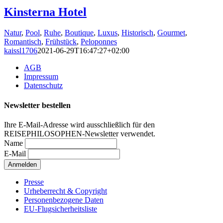
Kinsterna Hotel
Natur
,
Pool
,
Ruhe
,
Boutique
,
Luxus
,
Historisch
,
Gourmet
,
Romantisch
,
Frühstück
,
Peloponnes
kaissl1706
2021-06-29T16:47:27+02:00
AGB
Impressum
Datenschutz
Newsletter bestellen
Ihre E-Mail-Adresse wird ausschließlich für den
REISEPHILOSOPHEN-Newsletter verwendet.
Name
E-Mail
Presse
Urheberrecht & Copyright
Personenbezogene Daten
EU-Flugsicherheitsliste