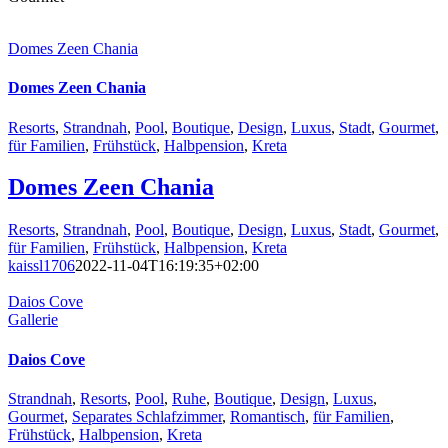
Domes Zeen Chania
Domes Zeen Chania
Resorts
,
Strandnah
,
Pool
,
Boutique
,
Design
,
Luxus
,
Stadt
,
Gourmet
,
für Familien
,
Frühstück
,
Halbpension
,
Kreta
Domes Zeen Chania
Resorts
,
Strandnah
,
Pool
,
Boutique
,
Design
,
Luxus
,
Stadt
,
Gourmet
,
für Familien
,
Frühstück
,
Halbpension
,
Kreta
kaissl1706
2022-11-04T16:19:35+02:00
Daios Cove
Gallerie
Daios Cove
Strandnah
,
Resorts
,
Pool
,
Ruhe
,
Boutique
,
Design
,
Luxus
,
Gourmet
,
Separates Schlafzimmer
,
Romantisch
,
für Familien
,
Frühstück
,
Halbpension
,
Kreta