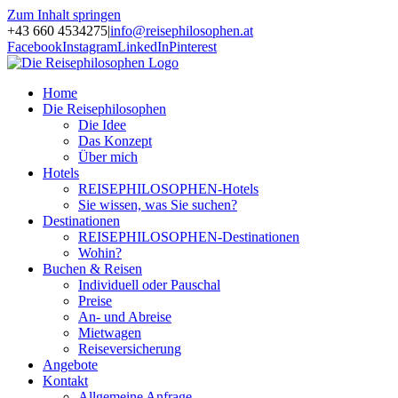
Zum Inhalt springen
+43 660 4534275
|
info@reisephilosophen.at
Facebook
Instagram
LinkedIn
Pinterest
Home
Die Reisephilosophen
Die Idee
Das Konzept
Über mich
Hotels
REISEPHILOSOPHEN-Hotels
Sie wissen, was Sie suchen?
Destinationen
REISEPHILOSOPHEN-Destinationen
Wohin?
Buchen & Reisen
Individuell oder Pauschal
Preise
An- und Abreise
Mietwagen
Reiseversicherung
Angebote
Kontakt
Allgemeine Anfrage