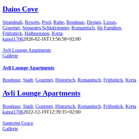
Daios Cove
Strandnah
,
Resorts
,
Pool
,
Ruhe
,
Boutique
,
Design
,
Luxus
,
Gourmet
,
Separates Schlafzimmer
,
Romantisch
,
für Familien
,
Frühstück
,
Halbpension
,
Kreta
kaissl1706
2026-02-16T13:56:58+02:00
Avli Lounge Apartments
Gallerie
Avli Lounge Apartments
Boutique
,
Stadt
,
Gourmet
,
Historisch
,
Romantisch
,
Frühstück
,
Kreta
Avli Lounge Apartments
Boutique
,
Stadt
,
Gourmet
,
Historisch
,
Romantisch
,
Frühstück
,
Kreta
kaissl1706
2022-12-19T12:39:35+02:00
Santorini Grace
Gallerie