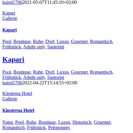
kaissl1706
2021-05-07T11:45:10+02:00
Kapari
Gallerie
Kapari
Pool
,
Boutique
,
Ruhe
,
Dorf
,
Luxus
,
Gourmet
,
Romantisch
,
Frühstück
,
Adults only
,
Santorini
Kapari
Pool
,
Boutique
,
Ruhe
,
Dorf
,
Luxus
,
Gourmet
,
Romantisch
,
Frühstück
,
Adults only
,
Santorini
kaissl1706
2022-04-22T15:14:55+02:00
Kinsterna Hotel
Gallerie
Kinsterna Hotel
Natur
,
Pool
,
Ruhe
,
Boutique
,
Luxus
,
Historisch
,
Gourmet
,
Romantisch
,
Frühstück
,
Peloponnes