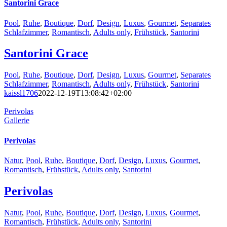
Santorini Grace
Pool
,
Ruhe
,
Boutique
,
Dorf
,
Design
,
Luxus
,
Gourmet
,
Separates
Schlafzimmer
,
Romantisch
,
Adults only
,
Frühstück
,
Santorini
Santorini Grace
Pool
,
Ruhe
,
Boutique
,
Dorf
,
Design
,
Luxus
,
Gourmet
,
Separates
Schlafzimmer
,
Romantisch
,
Adults only
,
Frühstück
,
Santorini
kaissl1706
2022-12-19T13:08:42+02:00
Perivolas
Gallerie
Perivolas
Natur
,
Pool
,
Ruhe
,
Boutique
,
Dorf
,
Design
,
Luxus
,
Gourmet
,
Romantisch
,
Frühstück
,
Adults only
,
Santorini
Perivolas
Natur
,
Pool
,
Ruhe
,
Boutique
,
Dorf
,
Design
,
Luxus
,
Gourmet
,
Romantisch
,
Frühstück
,
Adults only
,
Santorini