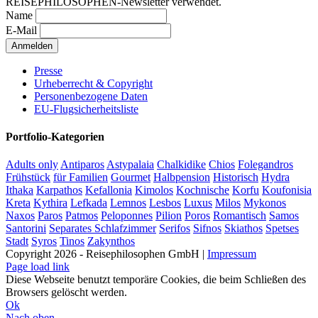
REISEPHILOSOPHEN-Newsletter verwendet.
Name
E-Mail
Presse
Urheberrecht & Copyright
Personenbezogene Daten
EU-Flugsicherheitsliste
Portfolio-Kategorien
Adults only
Antiparos
Astypalaia
Chalkidike
Chios
Folegandros
Frühstück
für Familien
Gourmet
Halbpension
Historisch
Hydra
Ithaka
Karpathos
Kefallonia
Kimolos
Kochnische
Korfu
Koufonisia
Kreta
Kythira
Lefkada
Lemnos
Lesbos
Luxus
Milos
Mykonos
Naxos
Paros
Patmos
Peloponnes
Pilion
Poros
Romantisch
Samos
Santorini
Separates Schlafzimmer
Serifos
Sifnos
Skiathos
Spetses
Stadt
Syros
Tinos
Zakynthos
Copyright 2026 - Reisephilosophen GmbH |
Impressum
Page load link
Diese Webseite benutzt temporäre Cookies, die beim Schließen des
Browsers gelöscht werden.
Ok
Nach oben