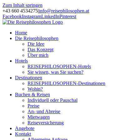
Zum Inhalt springen
+43 660 4534275
|
info@reisephilosophen.at
Facebook
Instagram
LinkedIn
Pinterest
Home
Die Reisephilosophen
Die Idee
Das Konzept
Über mich
Hotels
REISEPHILOSOPHEN-Hotels
Sie wissen, was Sie suchen?
Destinationen
REISEPHILOSOPHEN-Destinationen
Wohin?
Buchen & Reisen
Individuell oder Pauschal
Preise
An- und Abreise
Mietwagen
Reiseversicherung
Angebote
Kontakt
Allgemeine Anfrage