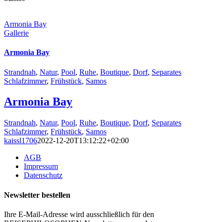
Armonia Bay
Gallerie
Armonia Bay
Strandnah
,
Natur
,
Pool
,
Ruhe
,
Boutique
,
Dorf
,
Separates
Schlafzimmer
,
Frühstück
,
Samos
Armonia Bay
Strandnah
,
Natur
,
Pool
,
Ruhe
,
Boutique
,
Dorf
,
Separates
Schlafzimmer
,
Frühstück
,
Samos
kaissl1706
2022-12-20T13:12:22+02:00
AGB
Impressum
Datenschutz
Newsletter bestellen
Ihre E-Mail-Adresse wird ausschließlich für den