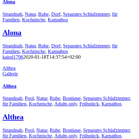
Alona
Strandnah
,
Natur
,
Ruhe
,
Dorf
,
Separates Schlafzimmer
,
für
Familien
,
Kochnische
,
Karpathos
Alona
Strandnah
,
Natur
,
Ruhe
,
Dorf
,
Separates Schlafzimmer
,
für
Familien
,
Kochnische
,
Karpathos
kaissl1706
2020-01-18T14:37:54+02:00
Althea
Gallerie
Althea
Strandnah
,
Pool
,
Natur
,
Ruhe
,
Boutique
,
Separates Schlafzimmer
,
für Familien
,
Kochnische
,
Adults only
,
Frühstück
,
Karpathos
Althea
Strandnah
,
Pool
,
Natur
,
Ruhe
,
Boutique
,
Separates Schlafzimmer
,
für Familien
,
Kochnische
,
Adults only
,
Frühstück
,
Karpathos