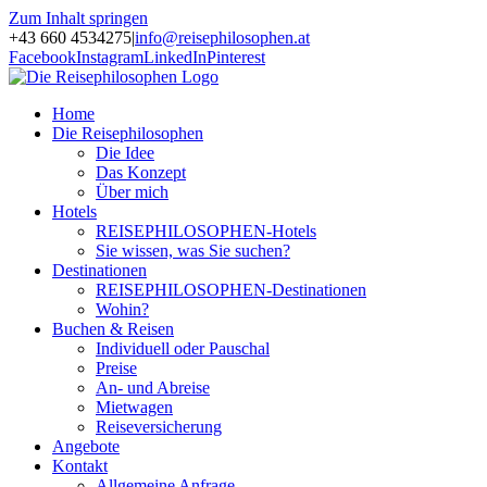
Zum Inhalt springen
+43 660 4534275
|
info@reisephilosophen.at
Facebook
Instagram
LinkedIn
Pinterest
Home
Die Reisephilosophen
Die Idee
Das Konzept
Über mich
Hotels
REISEPHILOSOPHEN-Hotels
Sie wissen, was Sie suchen?
Destinationen
REISEPHILOSOPHEN-Destinationen
Wohin?
Buchen & Reisen
Individuell oder Pauschal
Preise
An- und Abreise
Mietwagen
Reiseversicherung
Angebote
Kontakt
Allgemeine Anfrage