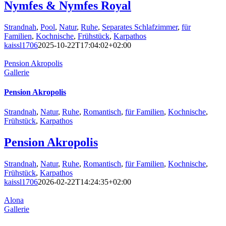
Nymfes & Nymfes Royal
Strandnah
,
Pool
,
Natur
,
Ruhe
,
Separates Schlafzimmer
,
für
Familien
,
Kochnische
,
Frühstück
,
Karpathos
kaissl1706
2025-10-22T17:04:02+02:00
Pension Akropolis
Gallerie
Pension Akropolis
Strandnah
,
Natur
,
Ruhe
,
Romantisch
,
für Familien
,
Kochnische
,
Frühstück
,
Karpathos
Pension Akropolis
Strandnah
,
Natur
,
Ruhe
,
Romantisch
,
für Familien
,
Kochnische
,
Frühstück
,
Karpathos
kaissl1706
2026-02-22T14:24:35+02:00
Alona
Gallerie