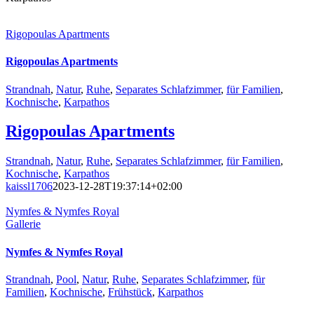
Rigopoulas Apartments
Rigopoulas Apartments
Strandnah
,
Natur
,
Ruhe
,
Separates Schlafzimmer
,
für Familien
,
Kochnische
,
Karpathos
Rigopoulas Apartments
Strandnah
,
Natur
,
Ruhe
,
Separates Schlafzimmer
,
für Familien
,
Kochnische
,
Karpathos
kaissl1706
2023-12-28T19:37:14+02:00
Nymfes & Nymfes Royal
Gallerie
Nymfes & Nymfes Royal
Strandnah
,
Pool
,
Natur
,
Ruhe
,
Separates Schlafzimmer
,
für
Familien
,
Kochnische
,
Frühstück
,
Karpathos