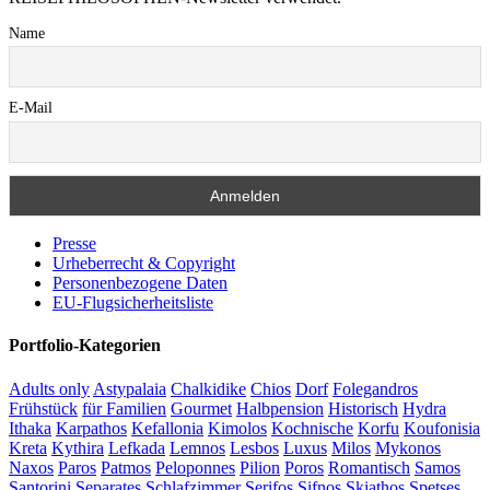
Name
E-Mail
Presse
Urheberrecht & Copyright
Personenbezogene Daten
EU-Flugsicherheitsliste
Portfolio-Kategorien
Adults only
Astypalaia
Chalkidike
Chios
Dorf
Folegandros
Frühstück
für Familien
Gourmet
Halbpension
Historisch
Hydra
Ithaka
Karpathos
Kefallonia
Kimolos
Kochnische
Korfu
Koufonisia
Kreta
Kythira
Lefkada
Lemnos
Lesbos
Luxus
Milos
Mykonos
Naxos
Paros
Patmos
Peloponnes
Pilion
Poros
Romantisch
Samos
Santorini
Separates Schlafzimmer
Serifos
Sifnos
Skiathos
Spetses