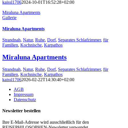
kaissl1706
2024-10-01T16:52:28+02:00
Miraluna Apartments
Gallerie
Miraluna Apartments
Strandnah
,
Natur
,
Ruhe
,
Dorf
,
Separates Schlafzimmer
,
für
Familien
,
Kochnische
,
Karpathos
Miraluna Apartments
Strandnah
,
Natur
,
Ruhe
,
Dorf
,
Separates Schlafzimmer
,
für
Familien
,
Kochnische
,
Karpathos
kaissl1706
2026-02-22T14:30:40+02:00
AGB
Impressum
Datenschutz
Newsletter bestellen
Ihre E-Mail-Adresse wird ausschließlich für den
REISEPHILOSOPHEN-Newsletter verwendet.