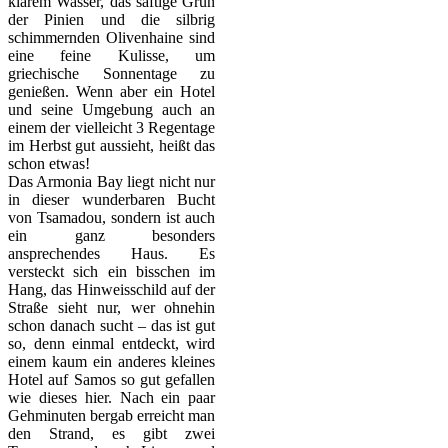
klarem Wasser, das saftige Grün
der Pinien und die silbrig
schimmernden Olivenhaine sind
eine feine Kulisse, um
griechische Sonnentage zu
genießen. Wenn aber ein Hotel
und seine Umgebung auch an
einem der vielleicht 3 Regentage
im Herbst gut aussieht, heißt das
schon etwas!
Das Armonia Bay liegt nicht nur
in dieser wunderbaren Bucht
von Tsamadou, sondern ist auch
ein ganz besonders
ansprechendes Haus. Es
versteckt sich ein bisschen im
Hang, das Hinweisschild auf der
Straße sieht nur, wer ohnehin
schon danach sucht – das ist gut
so, denn einmal entdeckt, wird
einem kaum ein anderes kleines
Hotel auf Samos so gut gefallen
wie dieses hier. Nach ein paar
Gehminuten bergab erreicht man
den Strand, es gibt zwei