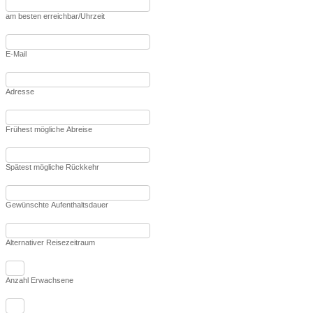
am besten erreichbar/Uhrzeit
E-Mail
Adresse
Frühest mögliche Abreise
Spätest mögliche Rückkehr
Gewünschte Aufenthaltsdauer
Alternativer Reisezeitraum
Anzahl Erwachsene