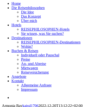
Home
Die Reisephilosophen
Die Idee
Das Konzept
Über mich
Hotels
REISEPHILOSOPHEN-Hotels
Sie wissen, was Sie suchen?
Destinationen
REISEPHILOSOPHEN-Destinationen
Wohin?
Buchen & Reisen
Individuell oder Pauschal
Preise
An- und Abreise
Mietwagen
Reiseversicherung
Angebote
Kontakt
Allgemeine Anfrage
Impressum
View
Larger
Armonia Bay
kaissl1706
2022-12-20T13:12:22+02:00
Image