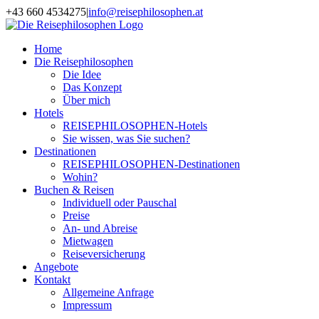
Zum
+43 660 4534275
|
info@reisephilosophen.at
Inhalt
Facebook
Instagram
LinkedIn
Pinterest
springen
Home
Die Reisephilosophen
Die Idee
Das Konzept
Über mich
Hotels
REISEPHILOSOPHEN-Hotels
Sie wissen, was Sie suchen?
Destinationen
REISEPHILOSOPHEN-Destinationen
Wohin?
Buchen & Reisen
Individuell oder Pauschal
Preise
An- und Abreise
Mietwagen
Reiseversicherung
Angebote
Kontakt
Allgemeine Anfrage
Impressum