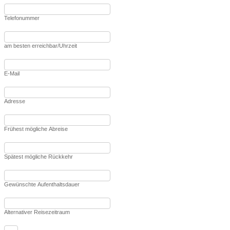
Telefonummer
am besten erreichbar/Uhrzeit
E-Mail
Adresse
Frühest mögliche Abreise
Spätest mögliche Rückkehr
Gewünschte Aufenthaltsdauer
Alternativer Reisezeitraum