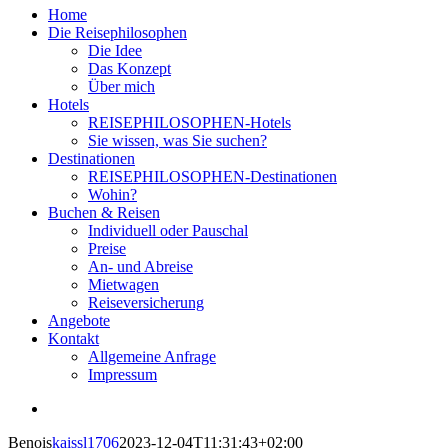
Home
Die Reisephilosophen
Die Idee
Das Konzept
Über mich
Hotels
REISEPHILOSOPHEN-Hotels
Sie wissen, was Sie suchen?
Destinationen
REISEPHILOSOPHEN-Destinationen
Wohin?
Buchen & Reisen
Individuell oder Pauschal
Preise
An- und Abreise
Mietwagen
Reiseversicherung
Angebote
Kontakt
Allgemeine Anfrage
Impressum
View
Larger
Benois
kaissl1706
2023-12-04T11:31:43+02:00
Image