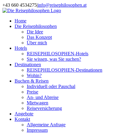
Zum
+43 660 4534275
|
info@reisephilosophen.at
Inhalt
Facebook
Instagram
LinkedIn
Pinterest
springen
Home
Die Reisephilosophen
Die Idee
Das Konzept
Über mich
Hotels
REISEPHILOSOPHEN-Hotels
Sie wissen, was Sie suchen?
Destinationen
REISEPHILOSOPHEN-Destinationen
Wohin?
Buchen & Reisen
Individuell oder Pauschal
Preise
An- und Abreise
Mietwagen
Reiseversicherung
Angebote
Kontakt
Allgemeine Anfrage
Impressum