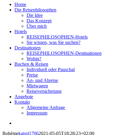
Home
Die Reisephilosophen
Die Idee
Das Konzept
Über mich
Hotels
REISEPHILOSOPHEN-Hotels
Sie wissen, was Sie suchen?
Destinationen
REISEPHILOSOPHEN-Destinationen
Wohin?
Buchen & Reisen
Individuell oder Pauschal
Preise
An- und Abreise
Mietwagen
Reiseversicherung
Angebote
Kontakt
Allgemeine Anfrage
Impressum
View
Larger
Bohème
kaissl1706
2021-05-05T18:28:23+02:00
Image