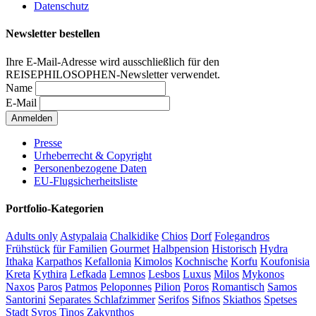
Datenschutz
Newsletter bestellen
Ihre E-Mail-Adresse wird ausschließlich für den
REISEPHILOSOPHEN-Newsletter verwendet.
Name
E-Mail
Presse
Urheberrecht & Copyright
Personenbezogene Daten
EU-Flugsicherheitsliste
Portfolio-Kategorien
Adults only
Astypalaia
Chalkidike
Chios
Dorf
Folegandros
Frühstück
für Familien
Gourmet
Halbpension
Historisch
Hydra
Ithaka
Karpathos
Kefallonia
Kimolos
Kochnische
Korfu
Koufonisia
Kreta
Kythira
Lefkada
Lemnos
Lesbos
Luxus
Milos
Mykonos
Naxos
Paros
Patmos
Peloponnes
Pilion
Poros
Romantisch
Samos
Santorini
Separates Schlafzimmer
Serifos
Sifnos
Skiathos
Spetses
Stadt
Syros
Tinos
Zakynthos