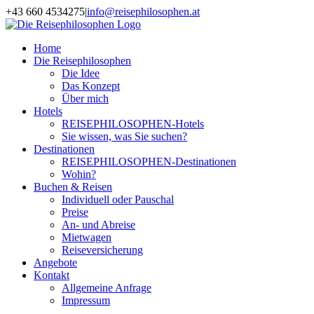
Zum
+43 660 4534275
|
info@reisephilosophen.at
Inhalt
Facebook
Instagram
LinkedIn
Pinterest
springen
Home
Die Reisephilosophen
Die Idee
Das Konzept
Über mich
Hotels
REISEPHILOSOPHEN-Hotels
Sie wissen, was Sie suchen?
Destinationen
REISEPHILOSOPHEN-Destinationen
Wohin?
Buchen & Reisen
Individuell oder Pauschal
Preise
An- und Abreise
Mietwagen
Reiseversicherung
Angebote
Kontakt
Allgemeine Anfrage
Impressum