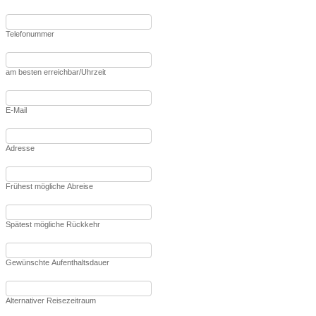
Telefonummer
am besten erreichbar/Uhrzeit
E-Mail
Adresse
Frühest mögliche Abreise
Spätest mögliche Rückkehr
Gewünschte Aufenthaltsdauer
Alternativer Reisezeitraum