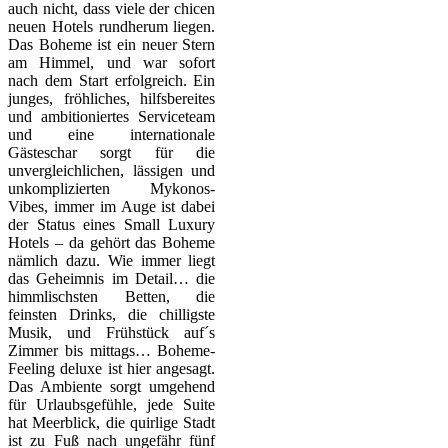
auch nicht, dass viele der chicen
neuen Hotels rundherum liegen.
Das Boheme ist ein neuer Stern
am Himmel, und war sofort
nach dem Start erfolgreich. Ein
junges, fröhliches, hilfsbereites
und ambitioniertes Serviceteam
und eine internationale
Gästeschar sorgt für die
unvergleichlichen, lässigen und
unkomplizierten Mykonos-
Vibes, immer im Auge ist dabei
der Status eines Small Luxury
Hotels – da gehört das Boheme
nämlich dazu. Wie immer liegt
das Geheimnis im Detail… die
himmlischsten Betten, die
feinsten Drinks, die chilligste
Musik, und Frühstück auf´s
Zimmer bis mittags… Boheme-
Feeling deluxe ist hier angesagt.
Das Ambiente sorgt umgehend
für Urlaubsgefühle, jede Suite
hat Meerblick, die quirlige Stadt
ist zu Fuß nach ungefähr fünf