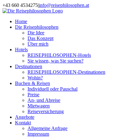
Zum
+43 660 4534275
|
info@reisephilosophen.at
Inhalt
Facebook
Instagram
LinkedIn
Pinterest
springen
Home
Die Reisephilosophen
Die Idee
Das Konzept
Über mich
Hotels
REISEPHILOSOPHEN-Hotels
Sie wissen, was Sie suchen?
Destinationen
REISEPHILOSOPHEN-Destinationen
Wohin?
Buchen & Reisen
Individuell oder Pauschal
Preise
An- und Abreise
Mietwagen
Reiseversicherung
Angebote
Kontakt
Allgemeine Anfrage
Impressum