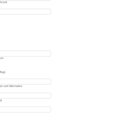
hrzeit
aum
flug)
n und Alternative
ng