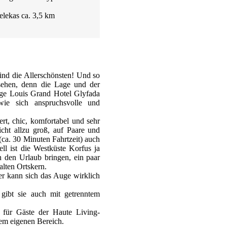
elekas ca. 3,5 km
sind die Allerschönsten! Und so
ehen, denn die Lage und der
ige Louis Grand Hotel Glyfada
e sich anspruchsvolle und
ert, chic, komfortabel und sehr
cht allzu groß, auf Paare und
(ca. 30 Minuten Fahrtzeit) auch
ell ist die Westküste Korfus ja
in den Urlaub bringen, ein paar
alten Ortskern.
er kann sich das Auge wirklich
gibt sie auch mit getrenntem
, für Gäste der Haute Living-
nem eigenen Bereich.