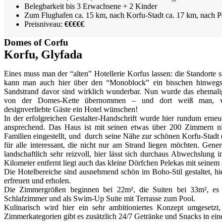
Belegbarkeit bis 3 Erwachsene + 2 Kinder
Zum Flughafen ca. 15 km, nach Korfu-Stadt ca. 17 km, nach P
Preisniveau:
€€€€€
Domes of Corfu
Korfu, Glyfada
Eines muss man der “alten” Hotellerie Korfus lassen: die Standorte 
kann man auch hier über den “Monoblock” ein bisschen hinwegs
Sandstrand davor sind wirklich wunderbar. Nun wurde das ehemal
von der Domes-Kette übernommen – und dort weiß man, wi
designverliebte Gäste ein Hotel wünschen!
In der erfolgreichen Gestalter-Handschrift wurde hier rundum erneu
ansprechend. Das Haus ist mit seinen etwas über 200 Zimmern ni
Familien eingestellt, und durch seine Nähe zur schönen Korfu-Stadt 
für alle interessant, die nicht nur am Strand liegen möchten. Gener
landschaftlich sehr reizvoll, hier lässt sich durchaus Abwechslung 
Kilometer entfernt liegt auch das kleine Dörfchen Pelekas mit seinem 
Die Hotelbereiche sind ausnehmend schön im Boho-Stil gestaltet, hi
erfreuen und erholen.
Die Zimmergrößen beginnen bei 22m², die Suiten bei 33m², es 
Schlafzimmer und als Swim-Up Suite mit Terrasse zum Pool.
Kulinarisch wird hier ein sehr ambitioniertes Konzept umgesetzt
Zimmerkategorien gibt es zusätzlich 24/7 Getränke und Snacks in ei