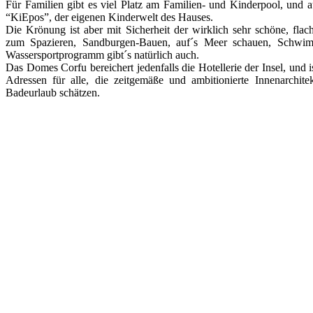
Für Familien gibt es viel Platz am Familien- und Kinderpool, und a
“KiEpos”, der eigenen Kinderwelt des Hauses.
Die Krönung ist aber mit Sicherheit der wirklich sehr schöne, flac
zum Spazieren, Sandburgen-Bauen, auf´s Meer schauen, Schwi
Wassersportprogramm gibt´s natürlich auch.
Das Domes Corfu bereichert jedenfalls die Hotellerie der Insel, und is
Adressen für alle, die zeitgemäße und ambitionierte Innenarchit
Badeurlaub schätzen.