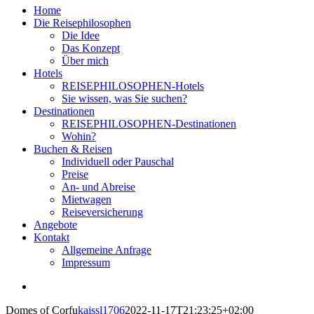
Home
Die Reisephilosophen
Die Idee
Das Konzept
Über mich
Hotels
REISEPHILOSOPHEN-Hotels
Sie wissen, was Sie suchen?
Destinationen
REISEPHILOSOPHEN-Destinationen
Wohin?
Buchen & Reisen
Individuell oder Pauschal
Preise
An- und Abreise
Mietwagen
Reiseversicherung
Angebote
Kontakt
Allgemeine Anfrage
Impressum
View
Larger
Domes of Corfu
kaissl1706
2022-11-17T21:23:25+02:00
Image