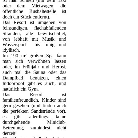
ist man schnell (mit dem Taxi
oder dem Mietwagen, die
öffentliche Bushaltestelle ist
doch ein Stück entfernt).
Das Resort ist umgeben von
feinsandigen, flachabfallenden
Stränden, alle bewirtschaftet,
von lebhaft mit Musik und
Wassersport bis ruhig und
idyllisch.
Im 190 m² großen Spa kann
man sich verwöhnen lassen
oder, im Frühjahr und Herbst,
auch mal die Sauna oder das
Dampfbad benutzen, einen
Indoorpool gibt es auch, und
natürlich ein Gym.
Das Resort ist
familienfreundlich, KInder sind
gern gesehen (und finden auch
die perfekten Sandstrände vor),
es gibt allerdings keine
durchgehende Miniclub-
Betreuung, zumindest nicht
derzeit.