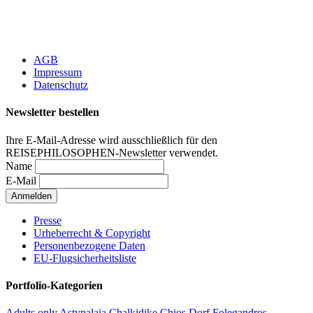
AGB
Impressum
Datenschutz
Newsletter bestellen
Ihre E-Mail-Adresse wird ausschließlich für den
REISEPHILOSOPHEN-Newsletter verwendet.
Name
E-Mail
Presse
Urheberrecht & Copyright
Personenbezogene Daten
EU-Flugsicherheitsliste
Portfolio-Kategorien
Adults only
Astypalaia
Chalkidike
Chios
Dorf
Folegandros