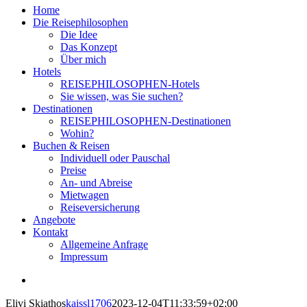
Home
Die Reisephilosophen
Die Idee
Das Konzept
Über mich
Hotels
REISEPHILOSOPHEN-Hotels
Sie wissen, was Sie suchen?
Destinationen
REISEPHILOSOPHEN-Destinationen
Wohin?
Buchen & Reisen
Individuell oder Pauschal
Preise
An- und Abreise
Mietwagen
Reiseversicherung
Angebote
Kontakt
Allgemeine Anfrage
Impressum
View
Larger
Elivi Skiathos
kaissl1706
2023-12-04T11:33:59+02:00
Image