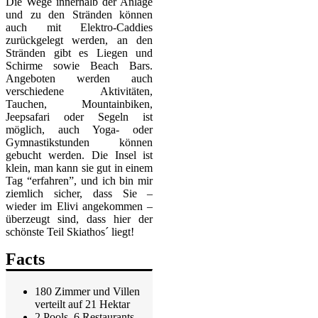
Die Wege innerhalb der Anlage
und zu den Stränden können
auch mit Elektro-Caddies
zurückgelegt werden, an den
Stränden gibt es Liegen und
Schirme sowie Beach Bars.
Angeboten werden auch
verschiedene Aktivitäten,
Tauchen, Mountainbiken,
Jeepsafari oder Segeln ist
möglich, auch Yoga- oder
Gymnastikstunden können
gebucht werden. Die Insel ist
klein, man kann sie gut in einem
Tag “erfahren”, und ich bin mir
ziemlich sicher, dass Sie –
wieder im Elivi angekommen –
überzeugt sind, dass hier der
schönste Teil Skiathos´ liegt!
Facts
180 Zimmer und Villen
verteilt auf 21 Hektar
2 Pools, 6 Restaurants,