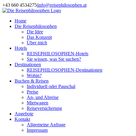
Zum
+43 660 4534275
|
info@reisephilosophen.at
Inhalt
Facebook
Instagram
LinkedIn
Pinterest
springen
Home
Die Reisephilosophen
Die Idee
Das Konzept
Über mich
Hotels
REISEPHILOSOPHEN-Hotels
Sie wissen, was Sie suchen?
Destinationen
REISEPHILOSOPHEN-Destinationen
Wohin?
Buchen & Reisen
Individuell oder Pauschal
Preise
An- und Abreise
Mietwagen
Reiseversicherung
Angebote
Kontakt
Allgemeine Anfrage
Impressum