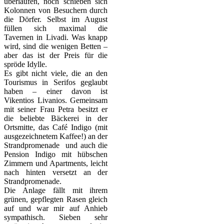
überlaufen, noch schieben sich
Kolonnen von Besuchern durch
die Dörfer. Selbst im August
füllen sich maximal die
Tavernen in Livadi. Was knapp
wird, sind die wenigen Betten –
aber das ist der Preis für die
spröde Idylle.
Es gibt nicht viele, die an den
Tourismus in Serifos geglaubt
haben – einer davon ist
Vikentios Livanios. Gemeinsam
mit seiner Frau Petra besitzt er
die beliebte Bäckerei in der
Ortsmitte, das Café Indigo (mit
ausgezeichnetem Kaffee!) an der
Strandpromenade und auch die
Pension Indigo mit hübschen
Zimmern und Apartments, leicht
nach hinten versetzt an der
Strandpromenade.
Die Anlage fällt mit ihrem
grünen, gepflegten Rasen gleich
auf und war mir auf Anhieb
sympathisch. Sieben sehr