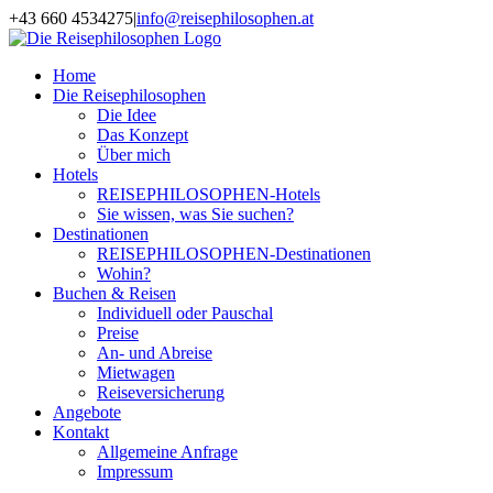
Zum
+43 660 4534275
|
info@reisephilosophen.at
Inhalt
Facebook
Instagram
LinkedIn
Pinterest
springen
Home
Die Reisephilosophen
Die Idee
Das Konzept
Über mich
Hotels
REISEPHILOSOPHEN-Hotels
Sie wissen, was Sie suchen?
Destinationen
REISEPHILOSOPHEN-Destinationen
Wohin?
Buchen & Reisen
Individuell oder Pauschal
Preise
An- und Abreise
Mietwagen
Reiseversicherung
Angebote
Kontakt
Allgemeine Anfrage
Impressum