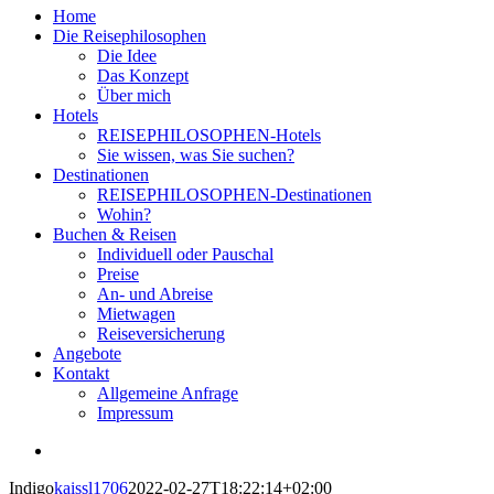
Home
Die Reisephilosophen
Die Idee
Das Konzept
Über mich
Hotels
REISEPHILOSOPHEN-Hotels
Sie wissen, was Sie suchen?
Destinationen
REISEPHILOSOPHEN-Destinationen
Wohin?
Buchen & Reisen
Individuell oder Pauschal
Preise
An- und Abreise
Mietwagen
Reiseversicherung
Angebote
Kontakt
Allgemeine Anfrage
Impressum
View
Larger
Indigo
kaissl1706
2022-02-27T18:22:14+02:00
Image