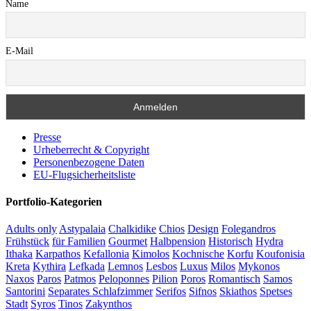
Name
E-Mail
Presse
Urheberrecht & Copyright
Personenbezogene Daten
EU-Flugsicherheitsliste
Portfolio-Kategorien
Adults only
Astypalaia
Chalkidike
Chios
Design
Folegandros
Frühstück
für Familien
Gourmet
Halbpension
Historisch
Hydra
Ithaka
Karpathos
Kefallonia
Kimolos
Kochnische
Korfu
Koufonisia
Kreta
Kythira
Lefkada
Lemnos
Lesbos
Luxus
Milos
Mykonos
Naxos
Paros
Patmos
Peloponnes
Pilion
Poros
Romantisch
Samos
Santorini
Separates Schlafzimmer
Serifos
Sifnos
Skiathos
Spetses
Stadt
Syros
Tinos
Zakynthos