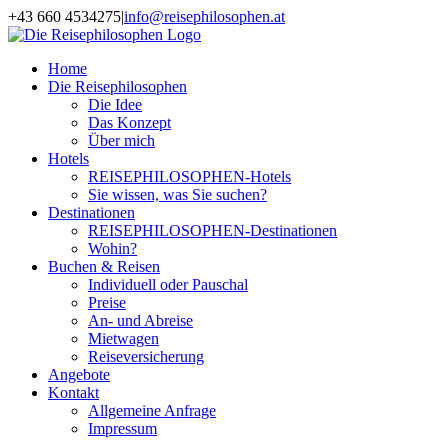
Zum
+43 660 4534275
|
info@reisephilosophen.at
Inhalt
Facebook
Instagram
LinkedIn
Pinterest
springen
Home
Die Reisephilosophen
Die Idee
Das Konzept
Über mich
Hotels
REISEPHILOSOPHEN-Hotels
Sie wissen, was Sie suchen?
Destinationen
REISEPHILOSOPHEN-Destinationen
Wohin?
Buchen & Reisen
Individuell oder Pauschal
Preise
An- und Abreise
Mietwagen
Reiseversicherung
Angebote
Kontakt
Allgemeine Anfrage
Impressum