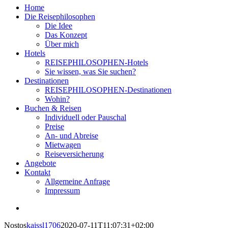
Home
Die Reisephilosophen
Die Idee
Das Konzept
Über mich
Hotels
REISEPHILOSOPHEN-Hotels
Sie wissen, was Sie suchen?
Destinationen
REISEPHILOSOPHEN-Destinationen
Wohin?
Buchen & Reisen
Individuell oder Pauschal
Preise
An- und Abreise
Mietwagen
Reiseversicherung
Angebote
Kontakt
Allgemeine Anfrage
Impressum
View
Larger
Nostos
kaissl1706
2020-07-11T11:07:31+02:00
Image