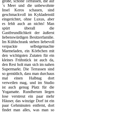
große, schöne Terrassen, die auf
´s Meer und die unbewohnte
Insel Keros schauen, sind
geschmackvoll im Kykladenstil
eingerichtet, ohne Luxus, aber
es fehlt auch an nichts! Man
spürt überall die
Gastfreundlichkeit der äußerst
liebenswürdigen Besitzerfamilie.
Im Kühlschrank stehen liebevoll
verpackte selbstgemachte
Marmeladen, ein Körbchen mit
den wichtigsten Zutaten für ein
kleines Frühstück ist auch da,
den Rest holt man sich im nahen
Supermarkt. Die Terrassen sind
so gemütlich, dass man durchaus
mal einen Halbtag dort
verweilen mag, und im Studio
ist auch genug Platz für die
Yogamatte. Rundherum liegen
lose verstreut ein paar mehr
Häuser, das winzige Dorf ist ein
paar Gehminuten entfernt, dort
findet man alles, was man so