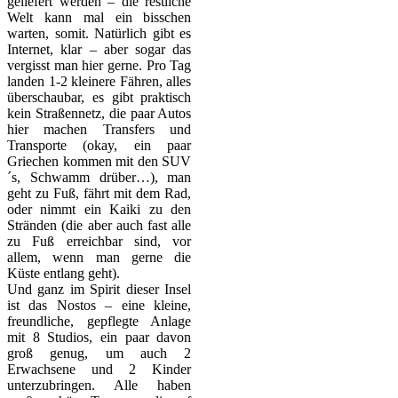
geliefert werden – die restliche
Welt kann mal ein bisschen
warten, somit. Natürlich gibt es
Internet, klar – aber sogar das
vergisst man hier gerne. Pro Tag
landen 1-2 kleinere Fähren, alles
überschaubar, es gibt praktisch
kein Straßennetz, die paar Autos
hier machen Transfers und
Transporte (okay, ein paar
Griechen kommen mit den SUV
´s, Schwamm drüber…), man
geht zu Fuß, fährt mit dem Rad,
oder nimmt ein Kaiki zu den
Stränden (die aber auch fast alle
zu Fuß erreichbar sind, vor
allem, wenn man gerne die
Küste entlang geht).
Und ganz im Spirit dieser Insel
ist das Nostos – eine kleine,
freundliche, gepflegte Anlage
mit 8 Studios, ein paar davon
groß genug, um auch 2
Erwachsene und 2 Kinder
unterzubringen. Alle haben