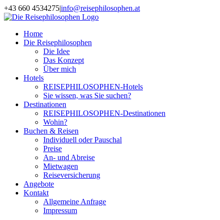
Zum
+43 660 4534275
|
info@reisephilosophen.at
Inhalt
Facebook
Instagram
LinkedIn
Pinterest
springen
Home
Die Reisephilosophen
Die Idee
Das Konzept
Über mich
Hotels
REISEPHILOSOPHEN-Hotels
Sie wissen, was Sie suchen?
Destinationen
REISEPHILOSOPHEN-Destinationen
Wohin?
Buchen & Reisen
Individuell oder Pauschal
Preise
An- und Abreise
Mietwagen
Reiseversicherung
Angebote
Kontakt
Allgemeine Anfrage
Impressum