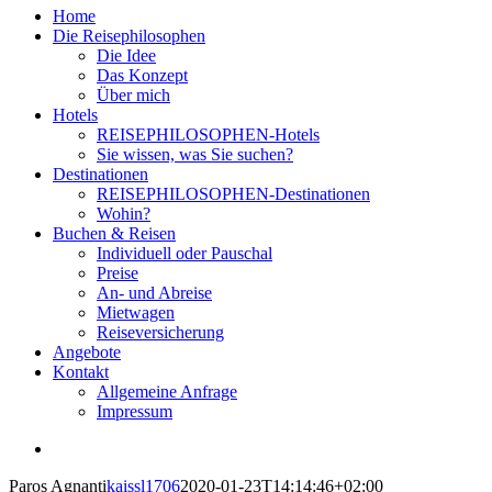
Home
Die Reisephilosophen
Die Idee
Das Konzept
Über mich
Hotels
REISEPHILOSOPHEN-Hotels
Sie wissen, was Sie suchen?
Destinationen
REISEPHILOSOPHEN-Destinationen
Wohin?
Buchen & Reisen
Individuell oder Pauschal
Preise
An- und Abreise
Mietwagen
Reiseversicherung
Angebote
Kontakt
Allgemeine Anfrage
Impressum
View
Larger
Paros Agnanti
kaissl1706
2020-01-23T14:14:46+02:00
Image