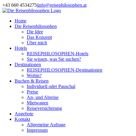
Zum
+43 660 4534275
|
info@reisephilosophen.at
Inhalt
Facebook
Instagram
LinkedIn
Pinterest
springen
Home
Die Reisephilosophen
Die Idee
Das Konzept
Über mich
Hotels
REISEPHILOSOPHEN-Hotels
Sie wissen, was Sie suchen?
Destinationen
REISEPHILOSOPHEN-Destinationen
Wohin?
Buchen & Reisen
Individuell oder Pauschal
Preise
An- und Abreise
Mietwagen
Reiseversicherung
Angebote
Kontakt
Allgemeine Anfrage
Impressum