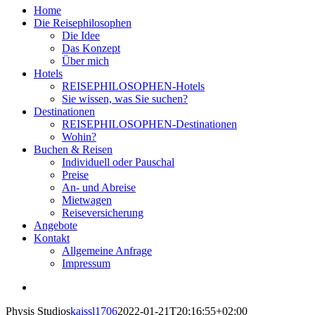
Home
Die Reisephilosophen
Die Idee
Das Konzept
Über mich
Hotels
REISEPHILOSOPHEN-Hotels
Sie wissen, was Sie suchen?
Destinationen
REISEPHILOSOPHEN-Destinationen
Wohin?
Buchen & Reisen
Individuell oder Pauschal
Preise
An- und Abreise
Mietwagen
Reiseversicherung
Angebote
Kontakt
Allgemeine Anfrage
Impressum
View
Larger
Physis Studios
kaissl1706
2022-01-21T20:16:55+02:00
Image