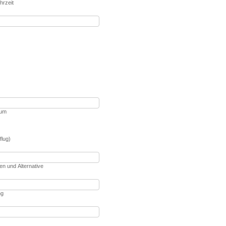
hrzeit
aum
flug)
n und Alternative
ng