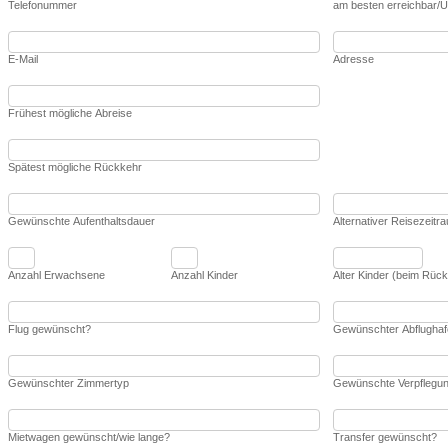
Telefonummer
am besten erreichbar/U
E-Mail
Adresse
Frühest mögliche Abreise
Spätest mögliche Rückkehr
Gewünschte Aufenthaltsdauer
Alternativer Reisezeitr
Anzahl Erwachsene
Anzahl Kinder
Alter Kinder (beim Rück
Flug gewünscht?
Gewünschter Abflughafe
Gewünschter Zimmertyp
Gewünschte Verpflegu
Mietwagen gewünscht/wie lange?
Transfer gewünscht?