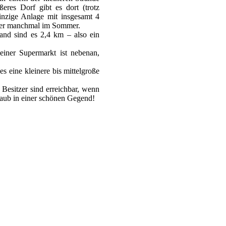
eres Dorf gibt es dort (trotz
winzige Anlage mit insgesamt 4
tzer manchmal im Sommer.
nd sind es 2,4 km – also ein
einer Supermarkt ist nebenan,
s eine kleinere bis mittelgroße
e Besitzer sind erreichbar, wenn
laub in einer schönen Gegend!