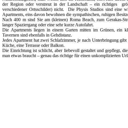
der Region oder verstreut in der Landschaft – ein richtiges größ
verschiedener Ortsschilder) nicht. Die Physis Studios sind eine 
Apartments, eins davon bewohnen die sympathischen, ruhigen Besi
Nach 400 m sind Sie am (kleinen) Roma Beach, zum Gerakas-Stra
langer Spaziergang oder eine sehr kurze Autofahrt.
Die Apartments liegen in einem Garten mitten im Grünen, ein kl
Tavernen sind ebenfalls in Gehdistanz.
Jedes Apartment hat zwei Schlafzimmer, je nach Unterbringung gibt e
Küche, eine Terrasse oder Balkon.
Die Einrichtung ist schlicht, aber liebevoll gestaltet und gepflegt, di
man etwas braucht – genau das richtige für einen unkomplizierten Ur