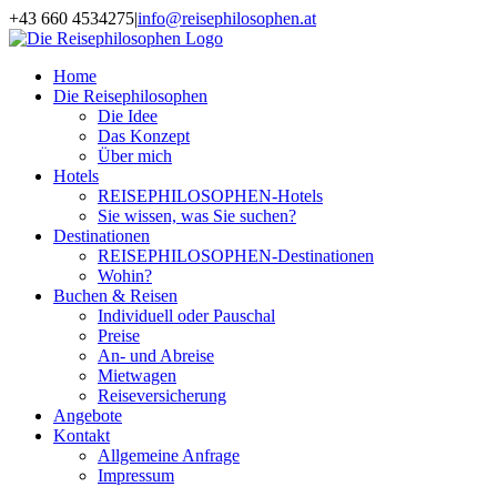
Zum
+43 660 4534275
|
info@reisephilosophen.at
Inhalt
Facebook
Instagram
LinkedIn
Pinterest
springen
Home
Die Reisephilosophen
Die Idee
Das Konzept
Über mich
Hotels
REISEPHILOSOPHEN-Hotels
Sie wissen, was Sie suchen?
Destinationen
REISEPHILOSOPHEN-Destinationen
Wohin?
Buchen & Reisen
Individuell oder Pauschal
Preise
An- und Abreise
Mietwagen
Reiseversicherung
Angebote
Kontakt
Allgemeine Anfrage
Impressum