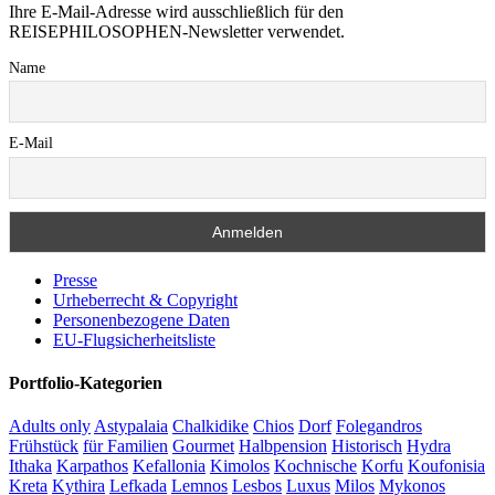
Ihre E-Mail-Adresse wird ausschließlich für den
REISEPHILOSOPHEN-Newsletter verwendet.
Name
E-Mail
Presse
Urheberrecht & Copyright
Personenbezogene Daten
EU-Flugsicherheitsliste
Portfolio-Kategorien
Adults only
Astypalaia
Chalkidike
Chios
Dorf
Folegandros
Frühstück
für Familien
Gourmet
Halbpension
Historisch
Hydra
Ithaka
Karpathos
Kefallonia
Kimolos
Kochnische
Korfu
Koufonisia
Kreta
Kythira
Lefkada
Lemnos
Lesbos
Luxus
Milos
Mykonos