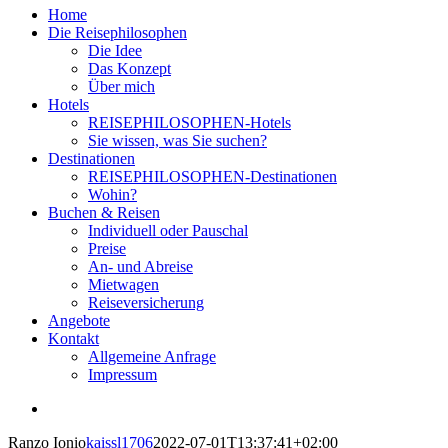
Home
Die Reisephilosophen
Die Idee
Das Konzept
Über mich
Hotels
REISEPHILOSOPHEN-Hotels
Sie wissen, was Sie suchen?
Destinationen
REISEPHILOSOPHEN-Destinationen
Wohin?
Buchen & Reisen
Individuell oder Pauschal
Preise
An- und Abreise
Mietwagen
Reiseversicherung
Angebote
Kontakt
Allgemeine Anfrage
Impressum
View
Larger
Ranzo Ionio
kaissl1706
2022-07-01T13:37:41+02:00
Image