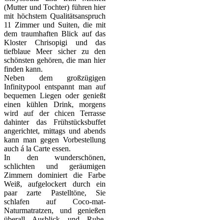
(Mutter und Tochter) führen hier
mit höchstem Qualitätsanspruch
11 Zimmer und Suiten, die mit
dem traumhaften Blick auf das
Kloster Chrisopigi und das
tiefblaue Meer sicher zu den
schönsten gehören, die man hier
finden kann.
Neben dem großzügigen
Infinitypool entspannt man auf
bequemen Liegen oder genießt
einen kühlen Drink, morgens
wird auf der chicen Terrasse
dahinter das Frühstücksbuffet
angerichtet, mittags und abends
kann man gegen Vorbestellung
auch á la Carte essen.
In den wunderschönen,
schlichten und geräumigen
Zimmern dominiert die Farbe
Weiß, aufgelockert durch ein
paar zarte Pastelltöne, Sie
schlafen auf Coco-mat-
Naturmatratzen, und genießen
überall Ausblick und Ruhe,