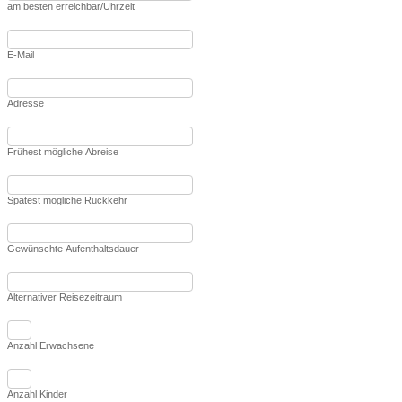
am besten erreichbar/Uhrzeit
E-Mail
Adresse
Frühest mögliche Abreise
Spätest mögliche Rückkehr
Gewünschte Aufenthaltsdauer
Alternativer Reisezeitraum
Anzahl Erwachsene
Anzahl Kinder