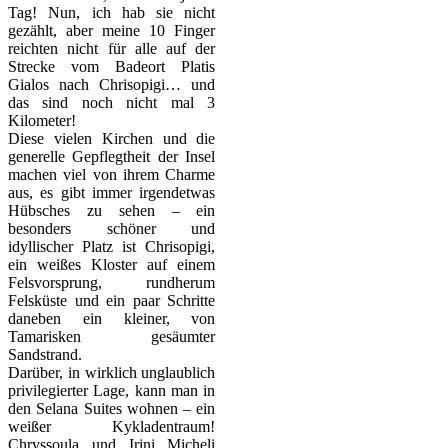
Tag! Nun, ich hab sie nicht
gezählt, aber meine 10 Finger
reichten nicht für alle auf der
Strecke vom Badeort Platis
Gialos nach Chrisopigi… und
das sind noch nicht mal 3
Kilometer!
Diese vielen Kirchen und die
generelle Gepflegtheit der Insel
machen viel von ihrem Charme
aus, es gibt immer irgendetwas
Hübsches zu sehen – ein
besonders schöner und
idyllischer Platz ist Chrisopigi,
ein weißes Kloster auf einem
Felsvorsprung, rundherum
Felsküste und ein paar Schritte
daneben ein kleiner, von
Tamarisken gesäumter
Sandstrand.
Darüber, in wirklich unglaublich
privilegierter Lage, kann man in
den Selana Suites wohnen – ein
weißer Kykladentraum!
Chryssoula und Irini Micheli