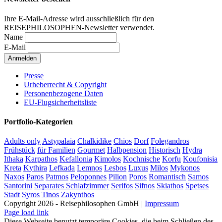
Ihre E-Mail-Adresse wird ausschließlich für den
REISEPHILOSOPHEN-Newsletter verwendet.
Name
E-Mail
Presse
Urheberrecht & Copyright
Personenbezogene Daten
EU-Flugsicherheitsliste
Portfolio-Kategorien
Adults only
Astypalaia
Chalkidike
Chios
Dorf
Folegandros
Frühstück
für Familien
Gourmet
Halbpension
Historisch
Hydra
Ithaka
Karpathos
Kefallonia
Kimolos
Kochnische
Korfu
Koufonisia
Kreta
Kythira
Lefkada
Lemnos
Lesbos
Luxus
Milos
Mykonos
Naxos
Paros
Patmos
Peloponnes
Pilion
Poros
Romantisch
Samos
Santorini
Separates Schlafzimmer
Serifos
Sifnos
Skiathos
Spetses
Stadt
Syros
Tinos
Zakynthos
Copyright 2026 - Reisephilosophen GmbH |
Impressum
Page load link
Diese Webseite benutzt temporäre Cookies, die beim Schließen des