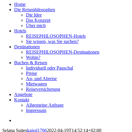
Home
Die Reisephilosophen
Die Idee
Das Konzept
Über mich
Hotels
REISEPHILOSOPHEN-Hotels
Sie wissen, was Sie suchen?
Destinationen
REISEPHILOSOPHEN-Destinationen
Wohin?
Buchen & Reisen
Individuell oder Pauschal
Preise
An- und Abreise
Mietwagen
Reiseversicherung
Angebote
Kontakt
Allgemeine Anfrage
Impressum
View
Larger
Selana Suites
kaissl1706
2022-04-19T14:52:14+02:00
Image