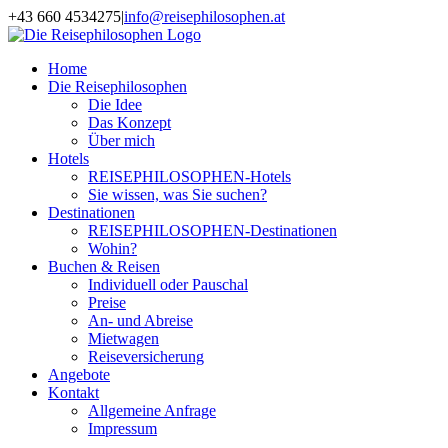
Zum
+43 660 4534275
|
info@reisephilosophen.at
Inhalt
Facebook
Instagram
LinkedIn
Pinterest
springen
Home
Die Reisephilosophen
Die Idee
Das Konzept
Über mich
Hotels
REISEPHILOSOPHEN-Hotels
Sie wissen, was Sie suchen?
Destinationen
REISEPHILOSOPHEN-Destinationen
Wohin?
Buchen & Reisen
Individuell oder Pauschal
Preise
An- und Abreise
Mietwagen
Reiseversicherung
Angebote
Kontakt
Allgemeine Anfrage
Impressum