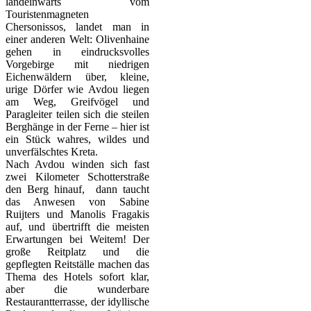
landeinwärts vom
Touristenmagneten
Chersonissos, landet man in
einer anderen Welt: Olivenhaine
gehen in eindrucksvolles
Vorgebirge mit niedrigen
Eichenwäldern über, kleine,
urige Dörfer wie Avdou liegen
am Weg, Greifvögel und
Paragleiter teilen sich die steilen
Berghänge in der Ferne – hier ist
ein Stück wahres, wildes und
unverfälschtes Kreta.
Nach Avdou winden sich fast
zwei Kilometer Schotterstraße
den Berg hinauf, dann taucht
das Anwesen von Sabine
Ruijters und Manolis Fragakis
auf, und übertrifft die meisten
Erwartungen bei Weitem! Der
große Reitplatz und die
gepflegten Reitställe machen das
Thema des Hotels sofort klar,
aber die wunderbare
Restaurantterrasse, der idyllische