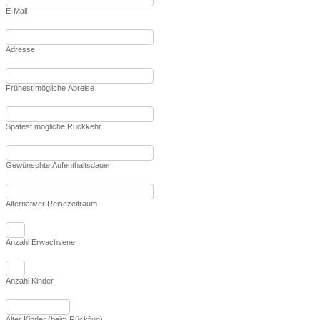
E-Mail
Adresse
Frühest mögliche Abreise
Spätest mögliche Rückkehr
Gewünschte Aufenthaltsdauer
Alternativer Reisezeitraum
Anzahl Erwachsene
Anzahl Kinder
Alter Kinder (beim Rückflug)