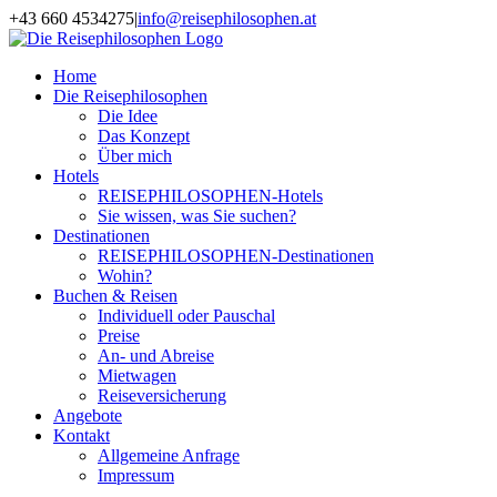
Zum
+43 660 4534275
|
info@reisephilosophen.at
Inhalt
Facebook
Instagram
LinkedIn
Pinterest
springen
Home
Die Reisephilosophen
Die Idee
Das Konzept
Über mich
Hotels
REISEPHILOSOPHEN-Hotels
Sie wissen, was Sie suchen?
Destinationen
REISEPHILOSOPHEN-Destinationen
Wohin?
Buchen & Reisen
Individuell oder Pauschal
Preise
An- und Abreise
Mietwagen
Reiseversicherung
Angebote
Kontakt
Allgemeine Anfrage
Impressum