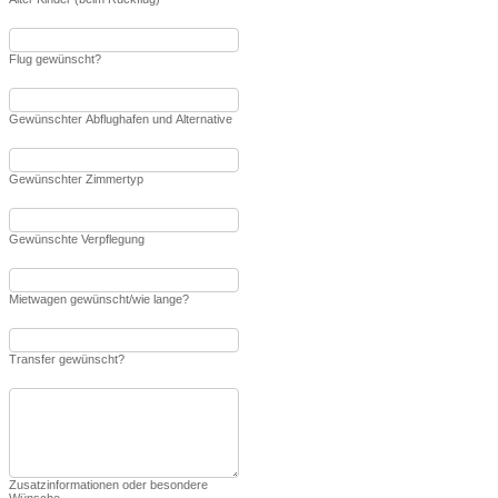
Flug gewünscht?
Gewünschter Abflughafen und Alternative
Gewünschter Zimmertyp
Gewünschte Verpflegung
Mietwagen gewünscht/wie lange?
Transfer gewünscht?
Zusatzinformationen oder besondere