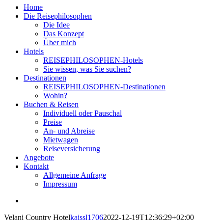
Home
Die Reisephilosophen
Die Idee
Das Konzept
Über mich
Hotels
REISEPHILOSOPHEN-Hotels
Sie wissen, was Sie suchen?
Destinationen
REISEPHILOSOPHEN-Destinationen
Wohin?
Buchen & Reisen
Individuell oder Pauschal
Preise
An- und Abreise
Mietwagen
Reiseversicherung
Angebote
Kontakt
Allgemeine Anfrage
Impressum
View
Larger
Velani Country Hotel
kaissl1706
2022-12-19T12:36:29+02:00
Image