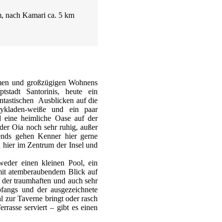
m, nach Kamari ca. 5 km
ramen und großzügigen Wohnens
stadt Santorinis, heute ein
ntastischen Ausblicken auf die
kykladen-weiße und ein paar
d eine heimliche Oase auf der
oder Oia noch sehr ruhig, außer
ends gehen Kenner hier gerne
n hier im Zentrum der Insel und
weder einen kleinen Pool, ein
 mit atemberaubendem Blick auf
r der traumhaften und auch sehr
pfangs und der ausgezeichnete
al zur Taverne bringt oder rasch
rrasse serviert – gibt es einen