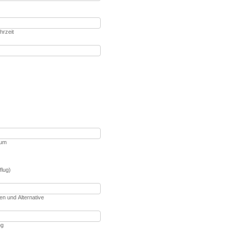
hrzeit
aum
flug)
n und Alternative
ng