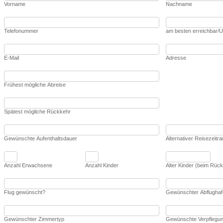
Vorname
Nachname
Telefonummer
am besten erreichbar/U
E-Mail
Adresse
Frühest mögliche Abreise
Spätest mögliche Rückkehr
Gewünschte Aufenthaltsdauer
Alternativer Reisezeitr
Anzahl Erwachsene
Anzahl Kinder
Alter Kinder (beim Rück
Flug gewünscht?
Gewünschter Abflughafe
Gewünschter Zimmertyp
Gewünschte Verpflegu