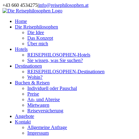
Zum
+43 660 4534275
|
info@reisephilosophen.at
Inhalt
Facebook
Instagram
LinkedIn
Pinterest
springen
Home
Die Reisephilosophen
Die Idee
Das Konzept
Über mich
Hotels
REISEPHILOSOPHEN-Hotels
Sie wissen, was Sie suchen?
Destinationen
REISEPHILOSOPHEN-Destinationen
Wohin?
Buchen & Reisen
Individuell oder Pauschal
Preise
An- und Abreise
Mietwagen
Reiseversicherung
Angebote
Kontakt
Allgemeine Anfrage
Impressum