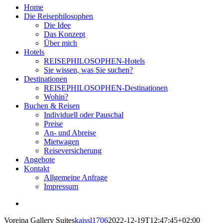
Home
Die Reisephilosophen
Die Idee
Das Konzept
Über mich
Hotels
REISEPHILOSOPHEN-Hotels
Sie wissen, was Sie suchen?
Destinationen
REISEPHILOSOPHEN-Destinationen
Wohin?
Buchen & Reisen
Individuell oder Pauschal
Preise
An- und Abreise
Mietwagen
Reiseversicherung
Angebote
Kontakt
Allgemeine Anfrage
Impressum
View
Larger
Voreina Gallery Suites
kaissl1706
2022-12-19T12:47:45+02:00
Image