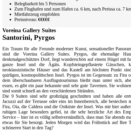
Belegbarkeit bis 5 Personen
Zum Flughafen und zum Hafen ca. 6 km, nach Perissa ca. 7 k
Mietfahrzeug empfohlen
Preisniveau:
€€€€€
Voreina Gallery Suites
Santorini, Pyrgos
Ein Traum für alle Freunde moderner Kunst, sensationeller Pano
sind die Voreina Gallery Suites. Pyrgos, die ehemalige Haupt
denkmalgeschütztes Dorf, liegt wunderschön auf einem Hügel mit fa
ganze Insel und die Ägäis. Kopfsteingepflasterte Gässchen, 
neoklassizistische Häuser und das Kastell am höchsten Punkt sin
quirligen, kosmopolitischen Insel. Pyrgos ist im Gegensatz zu Fira 
dem überschaubaren Ausflugstourismus bleibt man unter sich, ab
essen, es gibt ein paar bekannte und sehr gute Tavernen. Sie wohne
sind somit schnell an den verschiedenen Stränden.
Die 9 Suiten sind sehr großzügig geschnitten und haben alle ent
Jacuzzi auf der Terrasse oder eins im Innenbereich, alle bestechen
Fira, Oia, die Caldera und die Ostküste der Insel. Was mir hier auße
ruhigen Lage besonders gefiel, ist die sehr herzliche Art des Em
Service – hier ist es völlig selbstverständlich, dass man Sie abends m
etwas für Sie besorgt. Jeden Morgen wird das Frühstück auf Ihre Te
schöneren Start in den Tag?