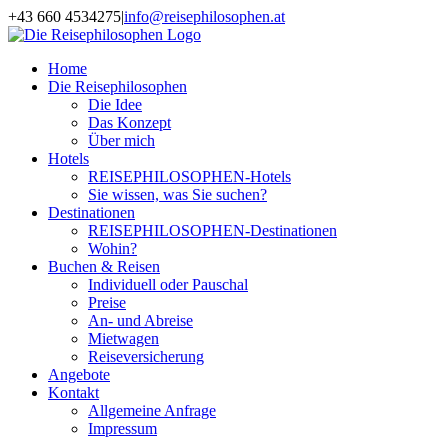
Zum
+43 660 4534275
|
info@reisephilosophen.at
Inhalt
Facebook
Instagram
LinkedIn
Pinterest
springen
Home
Die Reisephilosophen
Die Idee
Das Konzept
Über mich
Hotels
REISEPHILOSOPHEN-Hotels
Sie wissen, was Sie suchen?
Destinationen
REISEPHILOSOPHEN-Destinationen
Wohin?
Buchen & Reisen
Individuell oder Pauschal
Preise
An- und Abreise
Mietwagen
Reiseversicherung
Angebote
Kontakt
Allgemeine Anfrage
Impressum