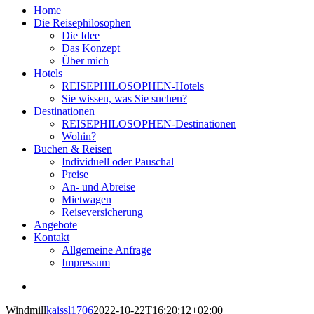
Home
Die Reisephilosophen
Die Idee
Das Konzept
Über mich
Hotels
REISEPHILOSOPHEN-Hotels
Sie wissen, was Sie suchen?
Destinationen
REISEPHILOSOPHEN-Destinationen
Wohin?
Buchen & Reisen
Individuell oder Pauschal
Preise
An- und Abreise
Mietwagen
Reiseversicherung
Angebote
Kontakt
Allgemeine Anfrage
Impressum
View
Larger
Windmill
kaissl1706
2022-10-22T16:20:12+02:00
Image