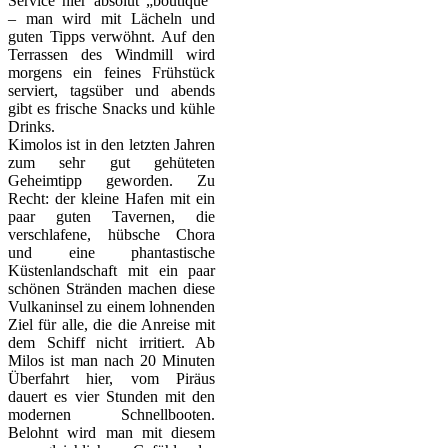
Service hier absolut „boutique“
– man wird mit Lächeln und
guten Tipps verwöhnt. Auf den
Terrassen des Windmill wird
morgens ein feines Frühstück
serviert, tagsüber und abends
gibt es frische Snacks und kühle
Drinks.
Kimolos ist in den letzten Jahren
zum sehr gut gehüteten
Geheimtipp geworden. Zu
Recht: der kleine Hafen mit ein
paar guten Tavernen, die
verschlafene, hübsche Chora
und eine phantastische
Küstenlandschaft mit ein paar
schönen Stränden machen diese
Vulkaninsel zu einem lohnenden
Ziel für alle, die die Anreise mit
dem Schiff nicht irritiert. Ab
Milos ist man nach 20 Minuten
Überfahrt hier, vom Piräus
dauert es vier Stunden mit den
modernen Schnellbooten.
Belohnt wird man mit diesem