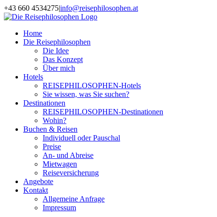
Zum
+43 660 4534275
|
info@reisephilosophen.at
Inhalt
Facebook
Instagram
LinkedIn
Pinterest
springen
Home
Die Reisephilosophen
Die Idee
Das Konzept
Über mich
Hotels
REISEPHILOSOPHEN-Hotels
Sie wissen, was Sie suchen?
Destinationen
REISEPHILOSOPHEN-Destinationen
Wohin?
Buchen & Reisen
Individuell oder Pauschal
Preise
An- und Abreise
Mietwagen
Reiseversicherung
Angebote
Kontakt
Allgemeine Anfrage
Impressum