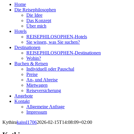
Home
Die Reisephilosophen
Die Idee
Das Konzept
Über mich
Hotels
REISEPHILOSOPHEN-Hotels
Sie wissen, was Sie suchen?
Destinationen
REISEPHILOSOPHEN-Destinationen
Wohin?
Buchen & Reisen
Individuell oder Pauschal
Preise
An- und Abreise
Mietwagen
Reiseversicherung
Angebote
Kontakt
Allgemeine Anfrage
Impressum
Kythira
kaissl1706
2026-02-15T14:08:09+02:00