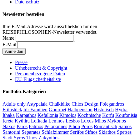
Datenschutz
Newsletter bestellen
Ihre E-Mail-Adresse wird ausschließlich für den
REISEPHILOSOPHEN-Newsletter verwendet.
Name
E-Mail
Presse
Urheberrecht & Copyright
Personenbezogene Daten
EU-Flugsicherheitsliste
Portfolio-Kategorien
Adults only
Astypalaia
Chalkidike
Chios
Design
Folegandros
Frühstück
für Familien
Gourmet
Halbpension
Historisch
Hydra
Ithaka
Karpathos
Kefallonia
Kimolos
Kochnische
Korfu
Koufonisia
Kreta
Kythira
Lefkada
Lemnos
Lesbos
Luxus
Milos
Mykonos
Naxos
Paros
Patmos
Peloponnes
Pilion
Poros
Romantisch
Samos
Santorini
Separates Schlafzimmer
Serifos
Sifnos
Skiathos
Spetses
Stadt
Syros
Tinos
Zakynthos