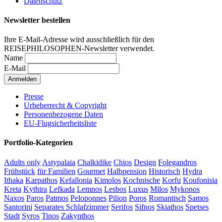
Datenschutz
Newsletter bestellen
Ihre E-Mail-Adresse wird ausschließlich für den
REISEPHILOSOPHEN-Newsletter verwendet.
Name
E-Mail
Presse
Urheberrecht & Copyright
Personenbezogene Daten
EU-Flugsicherheitsliste
Portfolio-Kategorien
Adults only
Astypalaia
Chalkidike
Chios
Design
Folegandros
Frühstück
für Familien
Gourmet
Halbpension
Historisch
Hydra
Ithaka
Karpathos
Kefallonia
Kimolos
Kochnische
Korfu
Koufonisia
Kreta
Kythira
Lefkada
Lemnos
Lesbos
Luxus
Milos
Mykonos
Naxos
Paros
Patmos
Peloponnes
Pilion
Poros
Romantisch
Samos
Santorini
Separates Schlafzimmer
Serifos
Sifnos
Skiathos
Spetses
Stadt
Syros
Tinos
Zakynthos