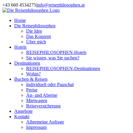
Zum
+43 660 4534275
|
info@reisephilosophen.at
Inhalt
Facebook
Instagram
LinkedIn
Pinterest
springen
Home
Die Reisephilosophen
Die Idee
Das Konzept
Über mich
Hotels
REISEPHILOSOPHEN-Hotels
Sie wissen, was Sie suchen?
Destinationen
REISEPHILOSOPHEN-Destinationen
Wohin?
Buchen & Reisen
Individuell oder Pauschal
Preise
An- und Abreise
Mietwagen
Reiseversicherung
Angebote
Kontakt
Allgemeine Anfrage
Impressum