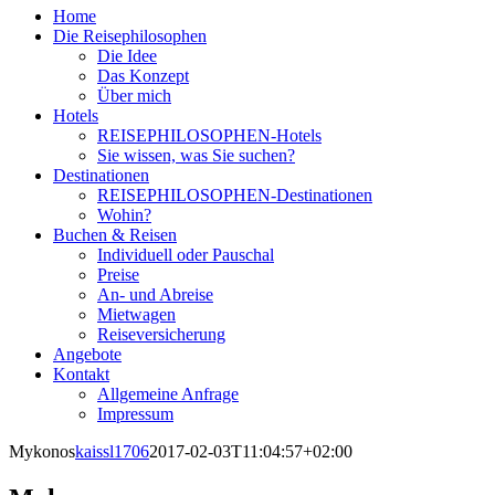
Home
Die Reisephilosophen
Die Idee
Das Konzept
Über mich
Hotels
REISEPHILOSOPHEN-Hotels
Sie wissen, was Sie suchen?
Destinationen
REISEPHILOSOPHEN-Destinationen
Wohin?
Buchen & Reisen
Individuell oder Pauschal
Preise
An- und Abreise
Mietwagen
Reiseversicherung
Angebote
Kontakt
Allgemeine Anfrage
Impressum
Mykonos
kaissl1706
2017-02-03T11:04:57+02:00