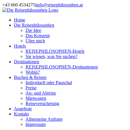
Zum
+43 660 4534275
|
info@reisephilosophen.at
Inhalt
Facebook
Instagram
LinkedIn
Pinterest
springen
Home
Die Reisephilosophen
Die Idee
Das Konzept
Über mich
Hotels
REISEPHILOSOPHEN-Hotels
Sie wissen, was Sie suchen?
Destinationen
REISEPHILOSOPHEN-Destinationen
Wohin?
Buchen & Reisen
Individuell oder Pauschal
Preise
An- und Abreise
Mietwagen
Reiseversicherung
Angebote
Kontakt
Allgemeine Anfrage
Impressum