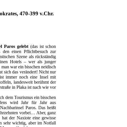
okrates, 470-399 v.Chr.
l Paros gelebt
(das ist schon
 den einen Pflichtbesuch zur
stischen Szene als rückständig
einen Hotels – wer als junger
 man war ein bisschen neidisch
t sich das verändert! Nicht nur
ist immer noch eine Insel mit
toffeln, landesweit berühmt der
traße in Plaka ist nach wie vor
ich dem Tourismus ein bisschen
fens wird Jahr für Jahr aus
 Nachbarinsel Paros. Das heißt
t Jahrzehnten vorbei… Aber, ganz
 hat der Naxiote eine gewisse
n sehr wichtig, aber im Notfall