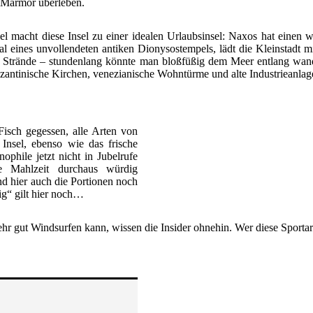
 Marmor überleben.
el macht diese Insel zu einer idealen Urlaubsinsel: Naxos hat einen 
rtal eines unvollendeten antiken Dionysostempels, lädt die Kleinstadt
en Strände – stundenlang könnte man bloßfüßig dem Meer entlang w
zantinische Kirchen, venezianische Wohntürme und alte Industrieanla
Fisch gegessen, alle Arten von
 Insel, ebenso wie das frische
phile jetzt nicht in Jubelrufe
ne Mahlzeit durchaus würdig
d hier auch die Portionen noch
ig“ gilt hier noch…
r gut Windsurfen kann, wissen die Insider ohnehin. Wer diese Sportarte