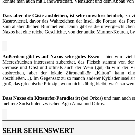
könnte man auch mit Landwirtschaft, Viehzucht und dem Abbau von
Dass aber die Gäste ausbleiben, ist sehr unwahrscheinlich,
zu vi
Kastroviertel, davor das Wahrzeichen der Insel, die Portara, das Po
zum allabendlichen Bummel ein. Dann gibt es die unvergleichlich
Naxos hat eine reiche Geschichte, von der antike Marmor-Kouren, by
Außerdem gibt es auf Naxos sehr gutes Essen
– hier wird viel 
Meeresfrüchten interessant zubereitet, das Fleisch stammt von der
Gemüse und Obst und oftmals auch der Wein (gut, da wird der Vino
ausbrechen, aber der lokale Zitronenlikör „Kitron“ kann ei
abschließen…). Im Gegensatz zu so manch anderer Kykladeninsel sin
groß, das griechische Prinzip „wenn nichts übrig bleibt, war´s zu wen
Dass Naxos ein Kitesurfer-Paradies ist
(bei Orkos) und man auch seh
mehrere Surfschulen zwischen Agia Anna und Orkos.
SEHR SEHENSWERT