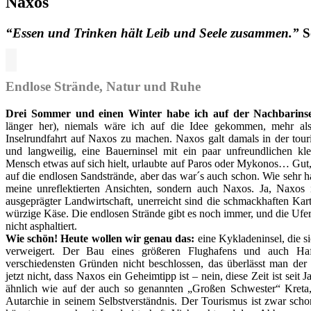
Naxos
“Essen und Trinken hält Leib und Seele zusammen
.”
S
Endlose Strände, Natur und Ruhe
Drei Sommer und einen Winter habe ich auf der Nachbarinse
länger her), niemals wäre ich auf die Idee gekommen, mehr als
Inselrundfahrt auf Naxos zu machen. Naxos galt damals in der touri
und langweilig, eine Bauerninsel mit ein paar unfreundlichen kl
Mensch etwas auf sich hielt, urlaubte auf Paros oder Mykonos… Gut,
auf die endlosen Sandstrände, aber das war´s auch schon. Wie sehr ha
meine unreflektierten Ansichten, sondern auch Naxos. Ja, Naxos 
ausgeprägter Landwirtschaft, unerreicht sind die schmackhaften Kar
würzige Käse. Die endlosen Strände gibt es noch immer, und die Ufers
nicht asphaltiert.
Wie schön! Heute wollen wir genau das:
eine Kykladeninsel, die s
verweigert. Der Bau eines größeren Flughafens und auch Ha
verschiedensten Gründen nicht beschlossen, das überlässt man der
jetzt nicht, dass Naxos ein Geheimtipp ist – nein, diese Zeit ist sei
ähnlich wie auf der auch so genannten „Großen Schwester“ Kreta,
Autarchie in seinem Selbstverständnis. Der Tourismus ist zwar scho