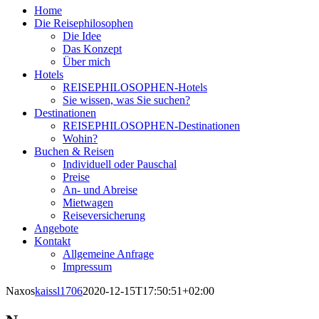
Home
Die Reisephilosophen
Die Idee
Das Konzept
Über mich
Hotels
REISEPHILOSOPHEN-Hotels
Sie wissen, was Sie suchen?
Destinationen
REISEPHILOSOPHEN-Destinationen
Wohin?
Buchen & Reisen
Individuell oder Pauschal
Preise
An- und Abreise
Mietwagen
Reiseversicherung
Angebote
Kontakt
Allgemeine Anfrage
Impressum
Naxos
kaissl1706
2020-12-15T17:50:51+02:00