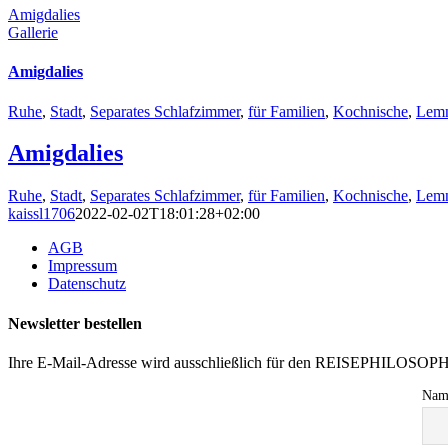
Amigdalies
Gallerie
Amigdalies
Ruhe
,
Stadt
,
Separates Schlafzimmer
,
für Familien
,
Kochnische
,
Lem
Amigdalies
Ruhe
,
Stadt
,
Separates Schlafzimmer
,
für Familien
,
Kochnische
,
Lem
kaissl1706
2022-02-02T18:01:28+02:00
AGB
Impressum
Datenschutz
Newsletter bestellen
Ihre E-Mail-Adresse wird ausschließlich für den REISEPHILOSOP
Nam