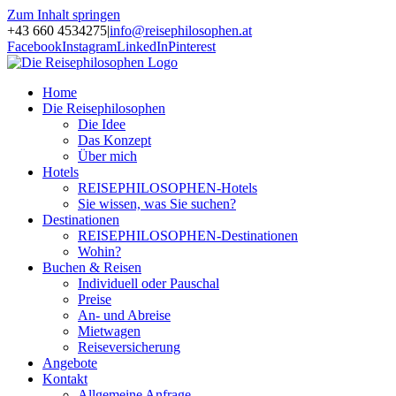
Zum Inhalt springen
+43 660 4534275
|
info@reisephilosophen.at
Facebook
Instagram
LinkedIn
Pinterest
Home
Die Reisephilosophen
Die Idee
Das Konzept
Über mich
Hotels
REISEPHILOSOPHEN-Hotels
Sie wissen, was Sie suchen?
Destinationen
REISEPHILOSOPHEN-Destinationen
Wohin?
Buchen & Reisen
Individuell oder Pauschal
Preise
An- und Abreise
Mietwagen
Reiseversicherung
Angebote
Kontakt
Allgemeine Anfrage