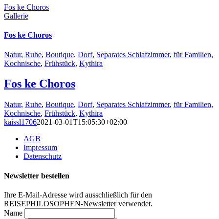
Fos ke Choros
Gallerie
Fos ke Choros
Natur
,
Ruhe
,
Boutique
,
Dorf
,
Separates Schlafzimmer
,
für Familien
,
Kochnische
,
Frühstück
,
Kythira
Fos ke Choros
Natur
,
Ruhe
,
Boutique
,
Dorf
,
Separates Schlafzimmer
,
für Familien
,
Kochnische
,
Frühstück
,
Kythira
kaissl1706
2021-03-01T15:05:30+02:00
AGB
Impressum
Datenschutz
Newsletter bestellen
Ihre E-Mail-Adresse wird ausschließlich für den
REISEPHILOSOPHEN-Newsletter verwendet.
Name