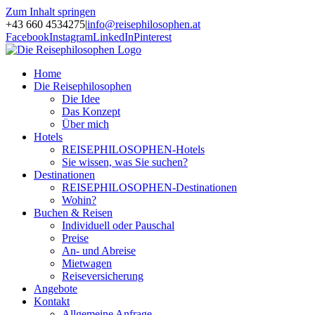
Zum Inhalt springen
+43 660 4534275
|
info@reisephilosophen.at
Facebook
Instagram
LinkedIn
Pinterest
Home
Die Reisephilosophen
Die Idee
Das Konzept
Über mich
Hotels
REISEPHILOSOPHEN-Hotels
Sie wissen, was Sie suchen?
Destinationen
REISEPHILOSOPHEN-Destinationen
Wohin?
Buchen & Reisen
Individuell oder Pauschal
Preise
An- und Abreise
Mietwagen
Reiseversicherung
Angebote
Kontakt
Allgemeine Anfrage