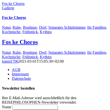
Fos ke Choros
Gallerie
Fos ke Choros
Natur
,
Ruhe
,
Boutique
,
Dorf
,
Separates Schlafzimmer
,
für Familien
,
Kochnische
,
Frühstück
,
Kythira
Fos ke Choros
Natur
,
Ruhe
,
Boutique
,
Dorf
,
Separates Schlafzimmer
,
für Familien
,
Kochnische
,
Frühstück
,
Kythira
kaissl1706
2021-03-01T15:05:30+02:00
AGB
Impressum
Datenschutz
Newsletter bestellen
Ihre E-Mail-Adresse wird ausschließlich für den
REISEPHILOSOPHEN-Newsletter verwendet.
Name