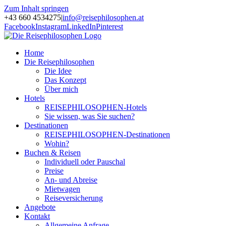
Zum Inhalt springen
+43 660 4534275
|
info@reisephilosophen.at
Facebook
Instagram
LinkedIn
Pinterest
Home
Die Reisephilosophen
Die Idee
Das Konzept
Über mich
Hotels
REISEPHILOSOPHEN-Hotels
Sie wissen, was Sie suchen?
Destinationen
REISEPHILOSOPHEN-Destinationen
Wohin?
Buchen & Reisen
Individuell oder Pauschal
Preise
An- und Abreise
Mietwagen
Reiseversicherung
Angebote
Kontakt
Allgemeine Anfrage