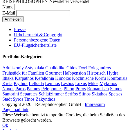
REISEPHILOSOPHEN-Newsletter verwendet.
Name
E-Mail
Presse
Urheberrecht & Copyright
Personenbezogene Daten
EU-Flugsicherheitsliste
Portfolio-Kategorien
Adults only
Astypalaia
Chalkidike
Chios
Dorf
Folegandros
Frühstück
für Familien
Gourmet
Halbpension
Historisch
Hydra
Ithaka
Karpathos
Kefallonia
Kimolos
Kochnische
Korfu
Koufonisia
Kreta
Kythira
Lefkada
Lemnos
Lesbos
Luxus
Milos
Mykonos
Naxos
Paros
Patmos
Peloponnes
Pilion
Poros
Romantisch
Samos
Santorini
Separates Schlafzimmer
Serifos
Sifnos
Skiathos
Spetses
Stadt
Syros
Tinos
Zakynthos
Copyright 2026 - Reisephilosophen GmbH |
Impressum
Page load link
Diese Webseite benutzt temporäre Cookies, die beim Schließen des
Browsers gelöscht werden.
Ok