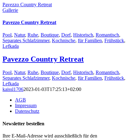
Pavezzo Country Retreat
Gallerie
Pavezzo Country Retreat
Pool
,
Natur
,
Ruhe
,
Boutique
,
Dorf
,
Historisch
,
Romantisch
,
Separates Schlafzimmer
,
Kochnische
,
für Familien
,
Frühstück
,
Lefkada
Pavezzo Country Retreat
Pool
,
Natur
,
Ruhe
,
Boutique
,
Dorf
,
Historisch
,
Romantisch
,
Separates Schlafzimmer
,
Kochnische
,
für Familien
,
Frühstück
,
Lefkada
kaissl1706
2023-01-03T17:25:13+02:00
AGB
Impressum
Datenschutz
Newsletter bestellen
Ihre E-Mail-Adresse wird ausschließlich für den