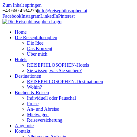
Zum Inhalt springen
+43 660 4534275
|
info@reisephilosophen.at
Facebook
Instagram
LinkedIn
Pinterest
Home
Die Reisephilosophen
Die Idee
Das Konzept
Über mich
Hotels
REISEPHILOSOPHEN-Hotels
Sie wissen, was Sie suchen?
Destinationen
REISEPHILOSOPHEN-Destinationen
Wohin?
Buchen & Reisen
Individuell oder Pauschal
Preise
An- und Abreise
Mietwagen
Reiseversicherung
Angebote
Kontakt
Allgemeine Anfrage