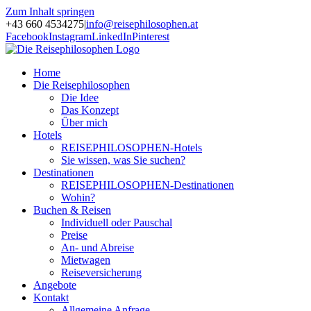
Zum Inhalt springen
+43 660 4534275
|
info@reisephilosophen.at
Facebook
Instagram
LinkedIn
Pinterest
Home
Die Reisephilosophen
Die Idee
Das Konzept
Über mich
Hotels
REISEPHILOSOPHEN-Hotels
Sie wissen, was Sie suchen?
Destinationen
REISEPHILOSOPHEN-Destinationen
Wohin?
Buchen & Reisen
Individuell oder Pauschal
Preise
An- und Abreise
Mietwagen
Reiseversicherung
Angebote
Kontakt
Allgemeine Anfrage