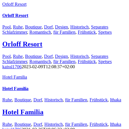
Orloff Resort
Orloff Resort
Pool
,
Ruhe
,
Boutique
,
Dorf
,
Design
,
Historisch
,
Separates
Schlafzimmer
,
Romantisch
,
für Familien
,
Frühstück
,
Spetses
Orloff Resort
Pool
,
Ruhe
,
Boutique
,
Dorf
,
Design
,
Historisch
,
Separates
Schlafzimmer
,
Romantisch
,
für Familien
,
Frühstück
,
Spetses
kaissl1706
2023-02-09T12:08:37+02:00
Hotel Familia
Hotel Familia
Ruhe
,
Boutique
,
Dorf
,
Historisch
,
für Familien
,
Frühstück
,
Ithaka
Hotel Familia
Ruhe
,
Boutique
,
Dorf
,
Historisch
,
für Familien
,
Frühstück
,
Ithaka