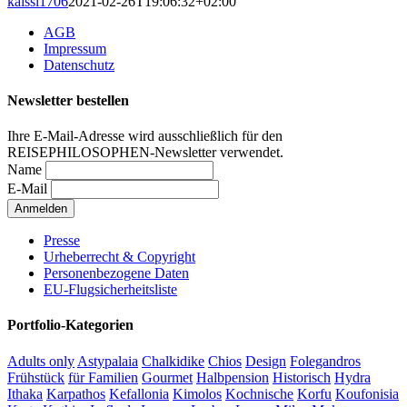
kaissl1706
2021-02-26T19:06:32+02:00
AGB
Impressum
Datenschutz
Newsletter bestellen
Ihre E-Mail-Adresse wird ausschließlich für den
REISEPHILOSOPHEN-Newsletter verwendet.
Name
E-Mail
Presse
Urheberrecht & Copyright
Personenbezogene Daten
EU-Flugsicherheitsliste
Portfolio-Kategorien
Adults only
Astypalaia
Chalkidike
Chios
Design
Folegandros
Frühstück
für Familien
Gourmet
Halbpension
Historisch
Hydra
Ithaka
Karpathos
Kefallonia
Kimolos
Kochnische
Korfu
Koufonisia