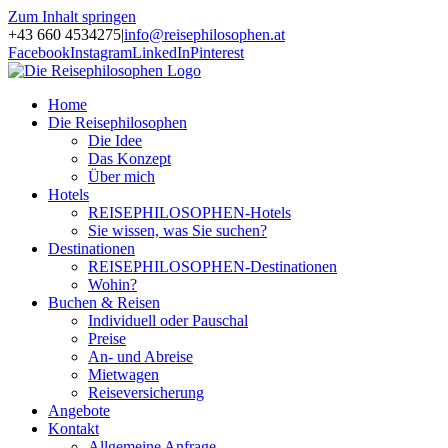
Zum Inhalt springen
+43 660 4534275
|
info@reisephilosophen.at
Facebook
Instagram
LinkedIn
Pinterest
Home
Die Reisephilosophen
Die Idee
Das Konzept
Über mich
Hotels
REISEPHILOSOPHEN-Hotels
Sie wissen, was Sie suchen?
Destinationen
REISEPHILOSOPHEN-Destinationen
Wohin?
Buchen & Reisen
Individuell oder Pauschal
Preise
An- und Abreise
Mietwagen
Reiseversicherung
Angebote
Kontakt
Allgemeine Anfrage