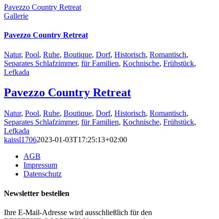
Pavezzo Country Retreat
Gallerie
Pavezzo Country Retreat
Natur
,
Pool
,
Ruhe
,
Boutique
,
Dorf
,
Historisch
,
Romantisch
,
Separates Schlafzimmer
,
für Familien
,
Kochnische
,
Frühstück
,
Lefkada
Pavezzo Country Retreat
Natur
,
Pool
,
Ruhe
,
Boutique
,
Dorf
,
Historisch
,
Romantisch
,
Separates Schlafzimmer
,
für Familien
,
Kochnische
,
Frühstück
,
Lefkada
kaissl1706
2023-01-03T17:25:13+02:00
AGB
Impressum
Datenschutz
Newsletter bestellen
Ihre E-Mail-Adresse wird ausschließlich für den