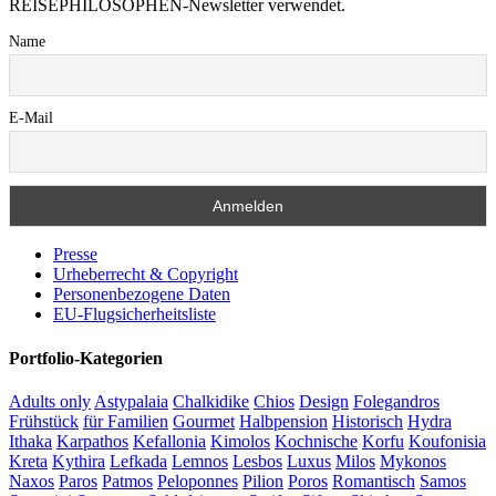
REISEPHILOSOPHEN-Newsletter verwendet.
Name
E-Mail
Presse
Urheberrecht & Copyright
Personenbezogene Daten
EU-Flugsicherheitsliste
Portfolio-Kategorien
Adults only
Astypalaia
Chalkidike
Chios
Design
Folegandros
Frühstück
für Familien
Gourmet
Halbpension
Historisch
Hydra
Ithaka
Karpathos
Kefallonia
Kimolos
Kochnische
Korfu
Koufonisia
Kreta
Kythira
Lefkada
Lemnos
Lesbos
Luxus
Milos
Mykonos
Naxos
Paros
Patmos
Peloponnes
Pilion
Poros
Romantisch
Samos