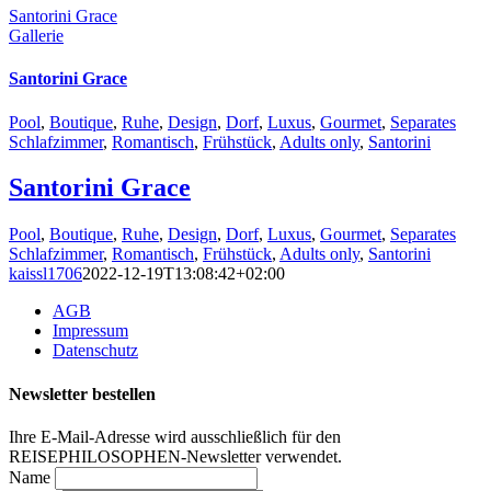
Santorini Grace
Gallerie
Santorini Grace
Pool
,
Boutique
,
Ruhe
,
Design
,
Dorf
,
Luxus
,
Gourmet
,
Separates
Schlafzimmer
,
Romantisch
,
Frühstück
,
Adults only
,
Santorini
Santorini Grace
Pool
,
Boutique
,
Ruhe
,
Design
,
Dorf
,
Luxus
,
Gourmet
,
Separates
Schlafzimmer
,
Romantisch
,
Frühstück
,
Adults only
,
Santorini
kaissl1706
2022-12-19T13:08:42+02:00
AGB
Impressum
Datenschutz
Newsletter bestellen
Ihre E-Mail-Adresse wird ausschließlich für den
REISEPHILOSOPHEN-Newsletter verwendet.
Name