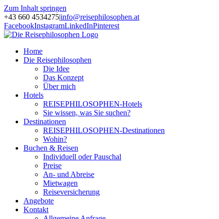
Zum Inhalt springen
+43 660 4534275
|
info@reisephilosophen.at
Facebook
Instagram
LinkedIn
Pinterest
Home
Die Reisephilosophen
Die Idee
Das Konzept
Über mich
Hotels
REISEPHILOSOPHEN-Hotels
Sie wissen, was Sie suchen?
Destinationen
REISEPHILOSOPHEN-Destinationen
Wohin?
Buchen & Reisen
Individuell oder Pauschal
Preise
An- und Abreise
Mietwagen
Reiseversicherung
Angebote
Kontakt
Allgemeine Anfrage