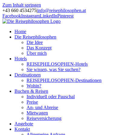
Zum Inhalt springen
+43 660 4534275
|
info@reisephilosophen.at
Facebook
Instagram
LinkedIn
Pinterest
Home
Die Reisephilosophen
Die Idee
Das Konzept
Über mich
Hotels
REISEPHILOSOPHEN-Hotels
Sie wissen, was Sie suchen?
Destinationen
REISEPHILOSOPHEN-Destinationen
Wohin?
Buchen & Reisen
Individuell oder Pauschal
Preise
An- und Abreise
Mietwagen
Reiseversicherung
Angebote
Kontakt
Allgemeine Anfrage