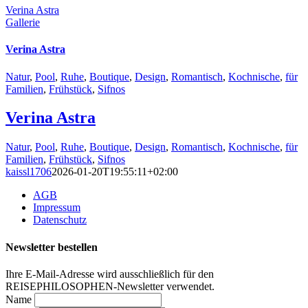
Verina Astra
Gallerie
Verina Astra
Natur
,
Pool
,
Ruhe
,
Boutique
,
Design
,
Romantisch
,
Kochnische
,
für
Familien
,
Frühstück
,
Sifnos
Verina Astra
Natur
,
Pool
,
Ruhe
,
Boutique
,
Design
,
Romantisch
,
Kochnische
,
für
Familien
,
Frühstück
,
Sifnos
kaissl1706
2026-01-20T19:55:11+02:00
AGB
Impressum
Datenschutz
Newsletter bestellen
Ihre E-Mail-Adresse wird ausschließlich für den
REISEPHILOSOPHEN-Newsletter verwendet.
Name