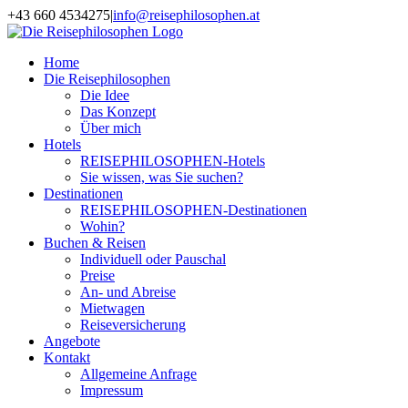
Zum
+43 660 4534275
|
info@reisephilosophen.at
Inhalt
Facebook
Instagram
LinkedIn
Pinterest
springen
Home
Die Reisephilosophen
Die Idee
Das Konzept
Über mich
Hotels
REISEPHILOSOPHEN-Hotels
Sie wissen, was Sie suchen?
Destinationen
REISEPHILOSOPHEN-Destinationen
Wohin?
Buchen & Reisen
Individuell oder Pauschal
Preise
An- und Abreise
Mietwagen
Reiseversicherung
Angebote
Kontakt
Allgemeine Anfrage
Impressum