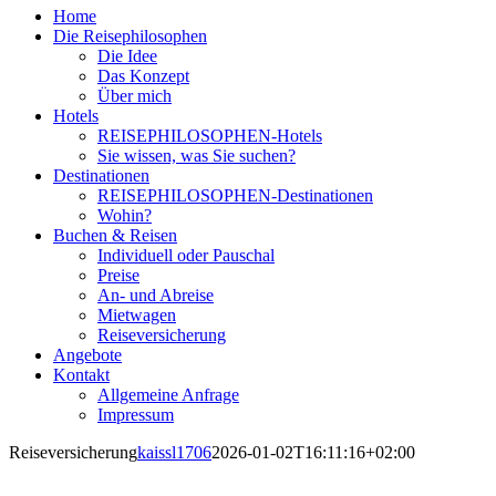
Home
Die Reisephilosophen
Die Idee
Das Konzept
Über mich
Hotels
REISEPHILOSOPHEN-Hotels
Sie wissen, was Sie suchen?
Destinationen
REISEPHILOSOPHEN-Destinationen
Wohin?
Buchen & Reisen
Individuell oder Pauschal
Preise
An- und Abreise
Mietwagen
Reiseversicherung
Angebote
Kontakt
Allgemeine Anfrage
Impressum
Reiseversicherung
kaissl1706
2026-01-02T16:11:16+02:00