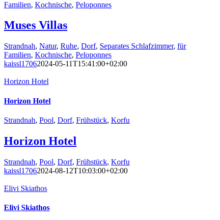
Familien
,
Kochnische
,
Peloponnes
Muses Villas
Strandnah
,
Natur
,
Ruhe
,
Dorf
,
Separates Schlafzimmer
,
für
Familien
,
Kochnische
,
Peloponnes
kaissl1706
2024-05-11T15:41:00+02:00
Horizon Hotel
Horizon Hotel
Strandnah
,
Pool
,
Dorf
,
Frühstück
,
Korfu
Horizon Hotel
Strandnah
,
Pool
,
Dorf
,
Frühstück
,
Korfu
kaissl1706
2024-08-12T10:03:00+02:00
Elivi Skiathos
Elivi Skiathos