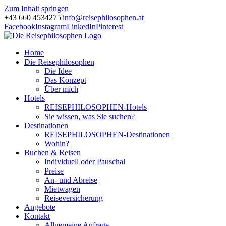
Zum Inhalt springen
+43 660 4534275
|
info@reisephilosophen.at
Facebook
Instagram
LinkedIn
Pinterest
Home
Die Reisephilosophen
Die Idee
Das Konzept
Über mich
Hotels
REISEPHILOSOPHEN-Hotels
Sie wissen, was Sie suchen?
Destinationen
REISEPHILOSOPHEN-Destinationen
Wohin?
Buchen & Reisen
Individuell oder Pauschal
Preise
An- und Abreise
Mietwagen
Reiseversicherung
Angebote
Kontakt
Allgemeine Anfrage