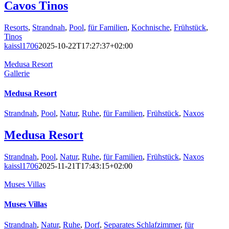
Cavos Tinos
Resorts
,
Strandnah
,
Pool
,
für Familien
,
Kochnische
,
Frühstück
,
Tinos
kaissl1706
2025-10-22T17:27:37+02:00
Medusa Resort
Gallerie
Medusa Resort
Strandnah
,
Pool
,
Natur
,
Ruhe
,
für Familien
,
Frühstück
,
Naxos
Medusa Resort
Strandnah
,
Pool
,
Natur
,
Ruhe
,
für Familien
,
Frühstück
,
Naxos
kaissl1706
2025-11-21T17:43:15+02:00
Muses Villas
Muses Villas
Strandnah
,
Natur
,
Ruhe
,
Dorf
,
Separates Schlafzimmer
,
für