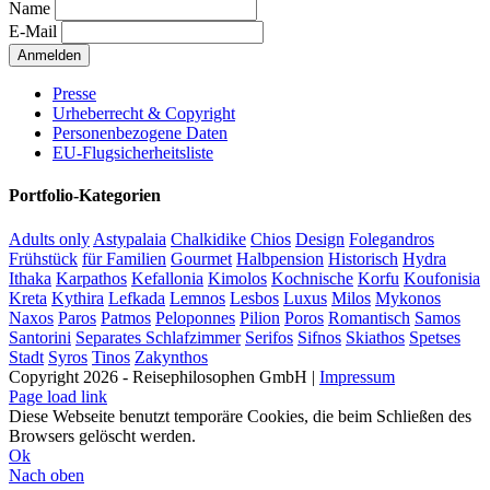
Name
E-Mail
Presse
Urheberrecht & Copyright
Personenbezogene Daten
EU-Flugsicherheitsliste
Portfolio-Kategorien
Adults only
Astypalaia
Chalkidike
Chios
Design
Folegandros
Frühstück
für Familien
Gourmet
Halbpension
Historisch
Hydra
Ithaka
Karpathos
Kefallonia
Kimolos
Kochnische
Korfu
Koufonisia
Kreta
Kythira
Lefkada
Lemnos
Lesbos
Luxus
Milos
Mykonos
Naxos
Paros
Patmos
Peloponnes
Pilion
Poros
Romantisch
Samos
Santorini
Separates Schlafzimmer
Serifos
Sifnos
Skiathos
Spetses
Stadt
Syros
Tinos
Zakynthos
Copyright 2026 - Reisephilosophen GmbH |
Impressum
Page load link
Diese Webseite benutzt temporäre Cookies, die beim Schließen des
Browsers gelöscht werden.
Ok
Nach oben