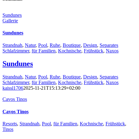
Sundunes
Gallerie
Sundunes
Strandnah
,
Natur
,
Pool
,
Ruhe
,
Boutique
,
Design
,
Separates
Schlafzimmer
,
für Familien
,
Kochnische
,
Frühstück
,
Naxos
Sundunes
Strandnah
,
Natur
,
Pool
,
Ruhe
,
Boutique
,
Design
,
Separates
Schlafzimmer
,
für Familien
,
Kochnische
,
Frühstück
,
Naxos
kaissl1706
2025-11-21T15:13:29+02:00
Cavos Tinos
Cavos Tinos
Resorts
,
Strandnah
,
Pool
,
für Familien
,
Kochnische
,
Frühstück
,
Tinos