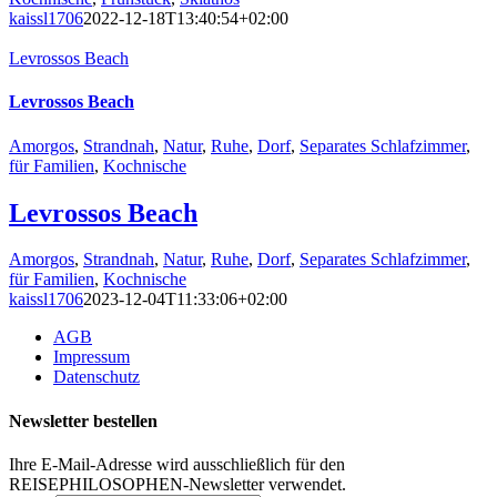
kaissl1706
2022-12-18T13:40:54+02:00
Levrossos Beach
Levrossos Beach
Amorgos
,
Strandnah
,
Natur
,
Ruhe
,
Dorf
,
Separates Schlafzimmer
,
für Familien
,
Kochnische
Levrossos Beach
Amorgos
,
Strandnah
,
Natur
,
Ruhe
,
Dorf
,
Separates Schlafzimmer
,
für Familien
,
Kochnische
kaissl1706
2023-12-04T11:33:06+02:00
AGB
Impressum
Datenschutz
Newsletter bestellen
Ihre E-Mail-Adresse wird ausschließlich für den
REISEPHILOSOPHEN-Newsletter verwendet.