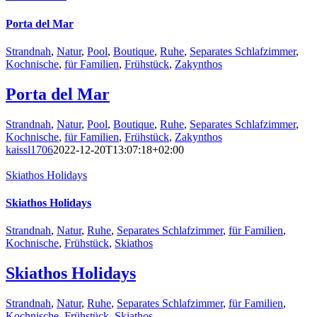
Porta del Mar
Strandnah
,
Natur
,
Pool
,
Boutique
,
Ruhe
,
Separates Schlafzimmer
,
Kochnische
,
für Familien
,
Frühstück
,
Zakynthos
Porta del Mar
Strandnah
,
Natur
,
Pool
,
Boutique
,
Ruhe
,
Separates Schlafzimmer
,
Kochnische
,
für Familien
,
Frühstück
,
Zakynthos
kaissl1706
2022-12-20T13:07:18+02:00
Skiathos Holidays
Skiathos Holidays
Strandnah
,
Natur
,
Ruhe
,
Separates Schlafzimmer
,
für Familien
,
Kochnische
,
Frühstück
,
Skiathos
Skiathos Holidays
Strandnah
,
Natur
,
Ruhe
,
Separates Schlafzimmer
,
für Familien
,
Kochnische
,
Frühstück
,
Skiathos