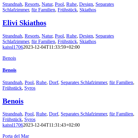
Strandnah
,
Resorts
,
Natur
,
Pool
,
Ruhe
,
Design
,
Separates
Schlafzimmer
,
für Familien
,
Frühstück
,
Skiathos
Elivi Skiathos
Strandnah
,
Resorts
,
Natur
,
Pool
,
Ruhe
,
Design
,
Separates
Schlafzimmer
,
für Familien
,
Frühstück
,
Skiathos
kaissl1706
2023-12-04T11:33:59+02:00
Benois
Benois
Strandnah
,
Pool
,
Ruhe
,
Dorf
,
Separates Schlafzimmer
,
für Familien
,
Frühstück
,
Syros
Benois
Strandnah
,
Pool
,
Ruhe
,
Dorf
,
Separates Schlafzimmer
,
für Familien
,
Frühstück
,
Syros
kaissl1706
2023-12-04T11:31:43+02:00
Porta del Mar