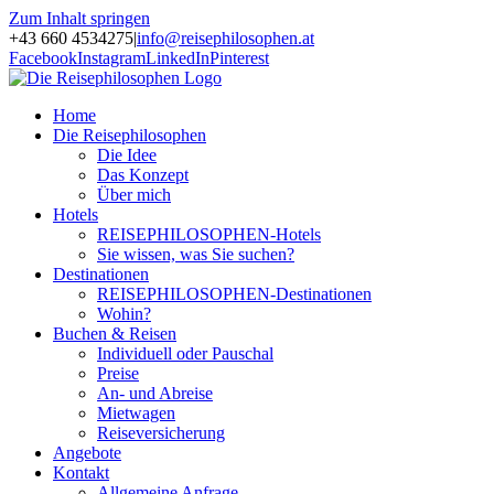
Zum Inhalt springen
+43 660 4534275
|
info@reisephilosophen.at
Facebook
Instagram
LinkedIn
Pinterest
Home
Die Reisephilosophen
Die Idee
Das Konzept
Über mich
Hotels
REISEPHILOSOPHEN-Hotels
Sie wissen, was Sie suchen?
Destinationen
REISEPHILOSOPHEN-Destinationen
Wohin?
Buchen & Reisen
Individuell oder Pauschal
Preise
An- und Abreise
Mietwagen
Reiseversicherung
Angebote
Kontakt
Allgemeine Anfrage