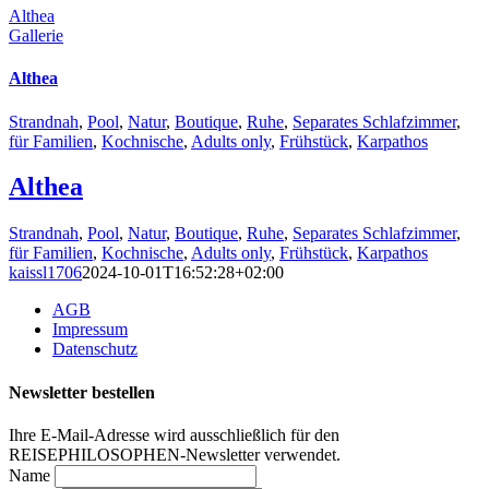
Althea
Gallerie
Althea
Strandnah
,
Pool
,
Natur
,
Boutique
,
Ruhe
,
Separates Schlafzimmer
,
für Familien
,
Kochnische
,
Adults only
,
Frühstück
,
Karpathos
Althea
Strandnah
,
Pool
,
Natur
,
Boutique
,
Ruhe
,
Separates Schlafzimmer
,
für Familien
,
Kochnische
,
Adults only
,
Frühstück
,
Karpathos
kaissl1706
2024-10-01T16:52:28+02:00
AGB
Impressum
Datenschutz
Newsletter bestellen
Ihre E-Mail-Adresse wird ausschließlich für den
REISEPHILOSOPHEN-Newsletter verwendet.
Name