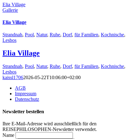
Elia Village
Gallerie
Elia Village
Strandnah
,
Pool
,
Natur
,
Ruhe
,
Dorf
,
für Familien
,
Kochnische
,
Lesbos
Elia Village
Strandnah
,
Pool
,
Natur
,
Ruhe
,
Dorf
,
für Familien
,
Kochnische
,
Lesbos
kaissl1706
2026-05-22T10:06:00+02:00
AGB
Impressum
Datenschutz
Newsletter bestellen
Ihre E-Mail-Adresse wird ausschließlich für den
REISEPHILOSOPHEN-Newsletter verwendet.
Name