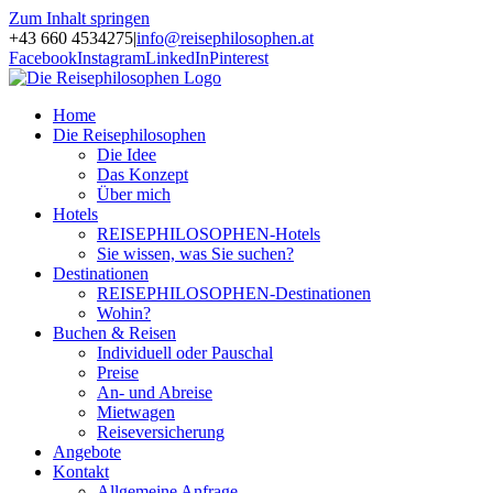
Zum Inhalt springen
+43 660 4534275
|
info@reisephilosophen.at
Facebook
Instagram
LinkedIn
Pinterest
Home
Die Reisephilosophen
Die Idee
Das Konzept
Über mich
Hotels
REISEPHILOSOPHEN-Hotels
Sie wissen, was Sie suchen?
Destinationen
REISEPHILOSOPHEN-Destinationen
Wohin?
Buchen & Reisen
Individuell oder Pauschal
Preise
An- und Abreise
Mietwagen
Reiseversicherung
Angebote
Kontakt
Allgemeine Anfrage