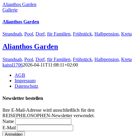
Alianthos Garden
Gallerie
Alianthos Garden
Strandnah
,
Pool
,
Dorf
,
für Familien
,
Frühstück
,
Halbpension
,
Kreta
Alianthos Garden
Strandnah
,
Pool
,
Dorf
,
für Familien
,
Frühstück
,
Halbpension
,
Kreta
kaissl1706
2026-04-11T11:08:11+02:00
AGB
Impressum
Datenschutz
Newsletter bestellen
Ihre E-Mail-Adresse wird ausschließlich für den
REISEPHILOSOPHEN-Newsletter verwendet.
Name
E-Mail