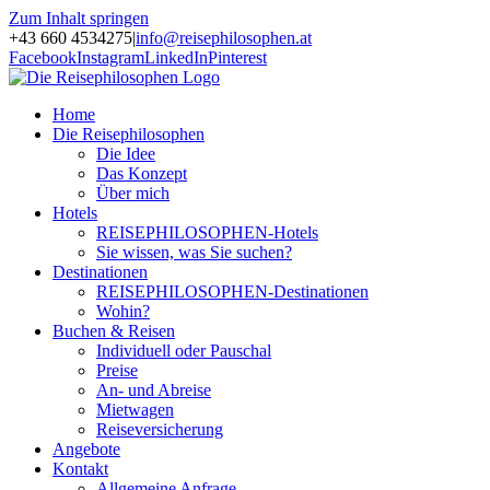
Zum Inhalt springen
+43 660 4534275
|
info@reisephilosophen.at
Facebook
Instagram
LinkedIn
Pinterest
Home
Die Reisephilosophen
Die Idee
Das Konzept
Über mich
Hotels
REISEPHILOSOPHEN-Hotels
Sie wissen, was Sie suchen?
Destinationen
REISEPHILOSOPHEN-Destinationen
Wohin?
Buchen & Reisen
Individuell oder Pauschal
Preise
An- und Abreise
Mietwagen
Reiseversicherung
Angebote
Kontakt
Allgemeine Anfrage