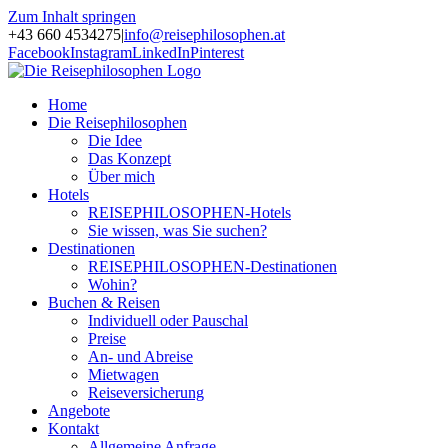
Zum Inhalt springen
+43 660 4534275
|
info@reisephilosophen.at
Facebook
Instagram
LinkedIn
Pinterest
Home
Die Reisephilosophen
Die Idee
Das Konzept
Über mich
Hotels
REISEPHILOSOPHEN-Hotels
Sie wissen, was Sie suchen?
Destinationen
REISEPHILOSOPHEN-Destinationen
Wohin?
Buchen & Reisen
Individuell oder Pauschal
Preise
An- und Abreise
Mietwagen
Reiseversicherung
Angebote
Kontakt
Allgemeine Anfrage