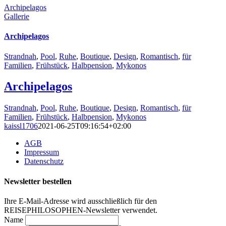
Archipelagos
Gallerie
Archipelagos
Strandnah
,
Pool
,
Ruhe
,
Boutique
,
Design
,
Romantisch
,
für
Familien
,
Frühstück
,
Halbpension
,
Mykonos
Archipelagos
Strandnah
,
Pool
,
Ruhe
,
Boutique
,
Design
,
Romantisch
,
für
Familien
,
Frühstück
,
Halbpension
,
Mykonos
kaissl1706
2021-06-25T09:16:54+02:00
AGB
Impressum
Datenschutz
Newsletter bestellen
Ihre E-Mail-Adresse wird ausschließlich für den
REISEPHILOSOPHEN-Newsletter verwendet.
Name