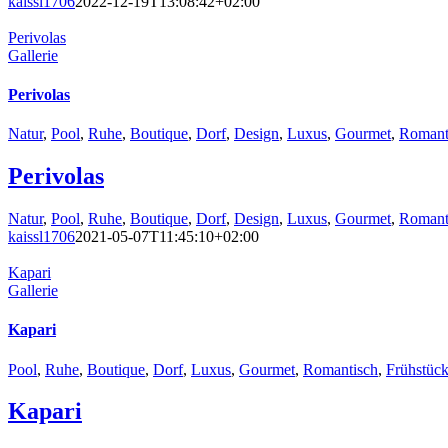
kaissl1706
2022-12-19T13:08:42+02:00
Perivolas
Gallerie
Perivolas
Natur
,
Pool
,
Ruhe
,
Boutique
,
Dorf
,
Design
,
Luxus
,
Gourmet
,
Romant
Perivolas
Natur
,
Pool
,
Ruhe
,
Boutique
,
Dorf
,
Design
,
Luxus
,
Gourmet
,
Romant
kaissl1706
2021-05-07T11:45:10+02:00
Kapari
Gallerie
Kapari
Pool
,
Ruhe
,
Boutique
,
Dorf
,
Luxus
,
Gourmet
,
Romantisch
,
Frühstüc
Kapari