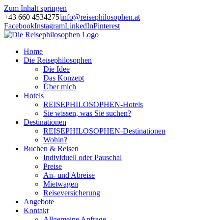
Zum Inhalt springen
+43 660 4534275
|
info@reisephilosophen.at
Facebook
Instagram
LinkedIn
Pinterest
Home
Die Reisephilosophen
Die Idee
Das Konzept
Über mich
Hotels
REISEPHILOSOPHEN-Hotels
Sie wissen, was Sie suchen?
Destinationen
REISEPHILOSOPHEN-Destinationen
Wohin?
Buchen & Reisen
Individuell oder Pauschal
Preise
An- und Abreise
Mietwagen
Reiseversicherung
Angebote
Kontakt
Allgemeine Anfrage