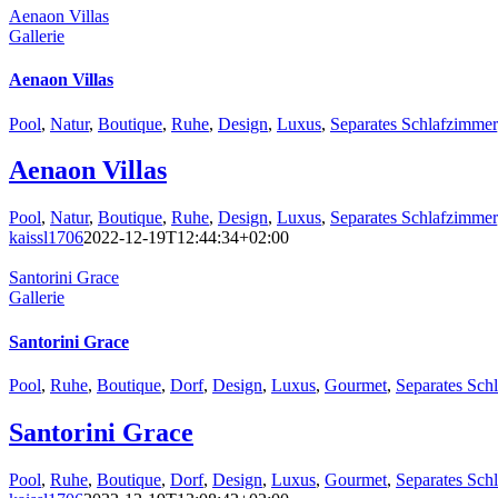
Aenaon Villas
Gallerie
Aenaon Villas
Pool
,
Natur
,
Boutique
,
Ruhe
,
Design
,
Luxus
,
Separates Schlafzimmer
Aenaon Villas
Pool
,
Natur
,
Boutique
,
Ruhe
,
Design
,
Luxus
,
Separates Schlafzimmer
kaissl1706
2022-12-19T12:44:34+02:00
Santorini Grace
Gallerie
Santorini Grace
Pool
,
Ruhe
,
Boutique
,
Dorf
,
Design
,
Luxus
,
Gourmet
,
Separates Sch
Santorini Grace
Pool
,
Ruhe
,
Boutique
,
Dorf
,
Design
,
Luxus
,
Gourmet
,
Separates Sch