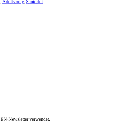
k
,
Adults only
,
Santorini
HEN-Newsletter verwendet.