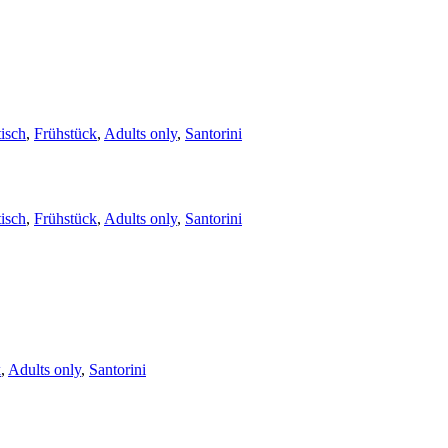
isch
,
Frühstück
,
Adults only
,
Santorini
isch
,
Frühstück
,
Adults only
,
Santorini
k
,
Adults only
,
Santorini