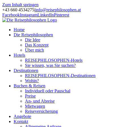
Zum Inhalt springen
+43 660 4534275
|
info@reisephilosophen.at
Facebook
Instagram
LinkedIn
Pinterest
Home
Die Reisephilosophen
Die Idee
Das Konzept
Über mich
Hotels
REISEPHILOSOPHEN-Hotels
Sie wissen, was Sie suchen?
Destinationen
REISEPHILOSOPHEN-Destinationen
Wohin?
Buchen & Reisen
Individuell oder Pauschal
Preise
An- und Abreise
Mietwagen
Reiseversicherung
Angebote
Kontakt
Allgemeine Anfrage