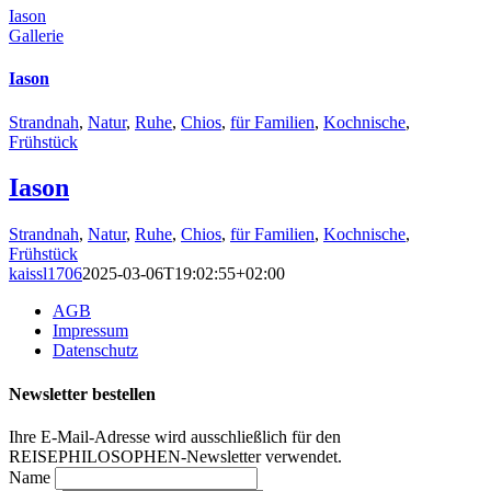
Iason
Gallerie
Iason
Strandnah
,
Natur
,
Ruhe
,
Chios
,
für Familien
,
Kochnische
,
Frühstück
Iason
Strandnah
,
Natur
,
Ruhe
,
Chios
,
für Familien
,
Kochnische
,
Frühstück
kaissl1706
2025-03-06T19:02:55+02:00
AGB
Impressum
Datenschutz
Newsletter bestellen
Ihre E-Mail-Adresse wird ausschließlich für den
REISEPHILOSOPHEN-Newsletter verwendet.
Name