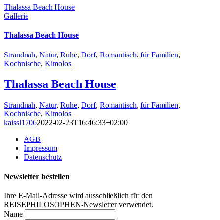
Thalassa Beach House
Gallerie
Thalassa Beach House
Strandnah
,
Natur
,
Ruhe
,
Dorf
,
Romantisch
,
für Familien
,
Kochnische
,
Kimolos
Thalassa Beach House
Strandnah
,
Natur
,
Ruhe
,
Dorf
,
Romantisch
,
für Familien
,
Kochnische
,
Kimolos
kaissl1706
2022-02-23T16:46:33+02:00
AGB
Impressum
Datenschutz
Newsletter bestellen
Ihre E-Mail-Adresse wird ausschließlich für den
REISEPHILOSOPHEN-Newsletter verwendet.
Name