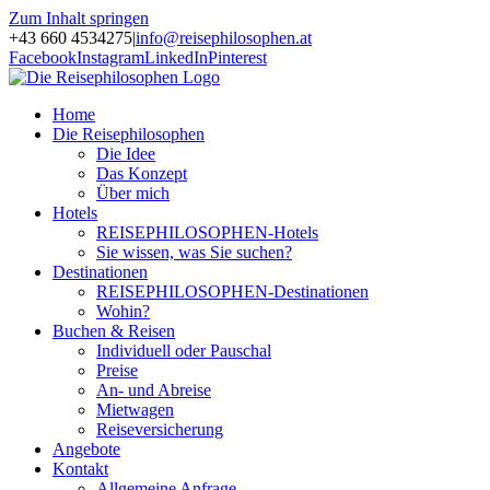
Zum Inhalt springen
+43 660 4534275
|
info@reisephilosophen.at
Facebook
Instagram
LinkedIn
Pinterest
Home
Die Reisephilosophen
Die Idee
Das Konzept
Über mich
Hotels
REISEPHILOSOPHEN-Hotels
Sie wissen, was Sie suchen?
Destinationen
REISEPHILOSOPHEN-Destinationen
Wohin?
Buchen & Reisen
Individuell oder Pauschal
Preise
An- und Abreise
Mietwagen
Reiseversicherung
Angebote
Kontakt
Allgemeine Anfrage