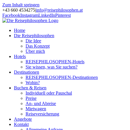
Zum Inhalt springen
+43 660 4534275
|
info@reisephilosophen.at
Facebook
Instagram
LinkedIn
Pinterest
Home
Die Reisephilosophen
Die Idee
Das Konzept
Über mich
Hotels
REISEPHILOSOPHEN-Hotels
Sie wissen, was Sie suchen?
Destinationen
REISEPHILOSOPHEN-Destinationen
Wohin?
Buchen & Reisen
Individuell oder Pauschal
Preise
An- und Abreise
Mietwagen
Reiseversicherung
Angebote
Kontakt
Allgemeine Anfrage