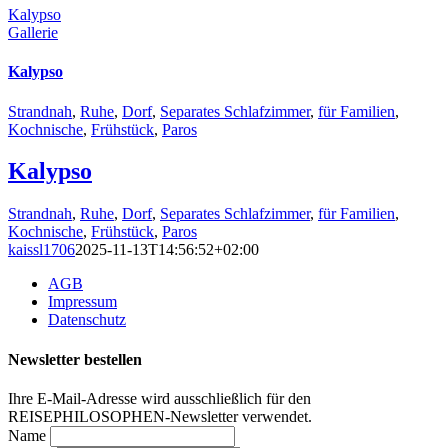
Kalypso
Gallerie
Kalypso
Strandnah
,
Ruhe
,
Dorf
,
Separates Schlafzimmer
,
für Familien
,
Kochnische
,
Frühstück
,
Paros
Kalypso
Strandnah
,
Ruhe
,
Dorf
,
Separates Schlafzimmer
,
für Familien
,
Kochnische
,
Frühstück
,
Paros
kaissl1706
2025-11-13T14:56:52+02:00
AGB
Impressum
Datenschutz
Newsletter bestellen
Ihre E-Mail-Adresse wird ausschließlich für den
REISEPHILOSOPHEN-Newsletter verwendet.
Name