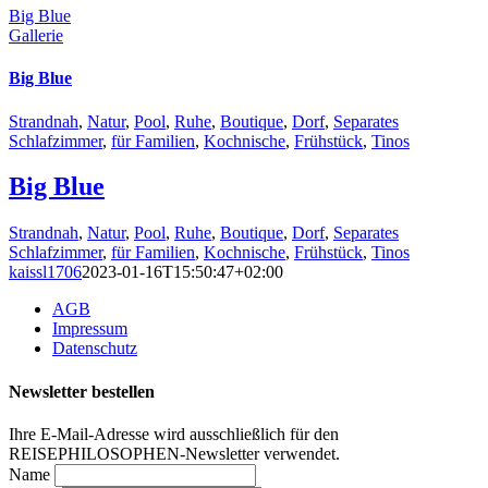
Big Blue
Gallerie
Big Blue
Strandnah
,
Natur
,
Pool
,
Ruhe
,
Boutique
,
Dorf
,
Separates
Schlafzimmer
,
für Familien
,
Kochnische
,
Frühstück
,
Tinos
Big Blue
Strandnah
,
Natur
,
Pool
,
Ruhe
,
Boutique
,
Dorf
,
Separates
Schlafzimmer
,
für Familien
,
Kochnische
,
Frühstück
,
Tinos
kaissl1706
2023-01-16T15:50:47+02:00
AGB
Impressum
Datenschutz
Newsletter bestellen
Ihre E-Mail-Adresse wird ausschließlich für den
REISEPHILOSOPHEN-Newsletter verwendet.
Name