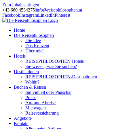
Zum Inhalt springen
+43 660 4534275
|
info@reisephilosophen.at
Facebook
Instagram
LinkedIn
Pinterest
Home
Die Reisephilosophen
Die Idee
Das Konzept
Über mich
Hotels
REISEPHILOSOPHEN-Hotels
Sie wissen, was Sie suchen?
Destinationen
REISEPHILOSOPHEN-Destinationen
Wohin?
Buchen & Reisen
Individuell oder Pauschal
Preise
An- und Abreise
Mietwagen
Reiseversicherung
Angebote
Kontakt
Allgemeine Anfrage