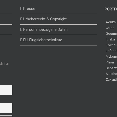
Presse
PORTF
Urheberrecht & Copyright
Adults 
Chios
Personenbezogene Daten
Gourme
Ithaka
EU-Flugsicherheitsliste
Kochni
Lefkad
Mykon
Pilion
ch für
Separa
Skiath
Zakynt