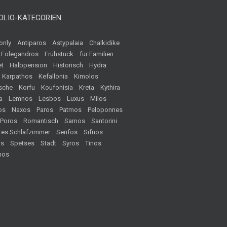
OLIO-KATEGORIEN
only
Antiparos
Astypalaia
Chalkidike
Folegandros
Frühstück
für Familien
t
Halbpension
Historisch
Hydra
Karpathos
Kefallonia
Kimolos
sche
Korfu
Koufonisia
Kreta
Kythira
a
Lemnos
Lesbos
Luxus
Milos
os
Naxos
Paros
Patmos
Peloponnes
Poros
Romantisch
Samos
Santorini
tes Schlafzimmer
Serifos
Sifnos
os
Spetses
Stadt
Syros
Tinos
hos