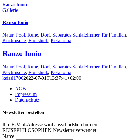
Ranzo Ionio
Gallerie
Ranzo Ionio
Natur
,
Pool
,
Ruhe
,
Dorf
,
Separates Schlafzimmer
,
für Familien
,
Kochnische
,
Frühstück
,
Kefallonia
Ranzo Ionio
Natur
,
Pool
,
Ruhe
,
Dorf
,
Separates Schlafzimmer
,
für Familien
,
Kochnische
,
Frühstück
,
Kefallonia
kaissl1706
2022-07-01T13:37:41+02:00
AGB
Impressum
Datenschutz
Newsletter bestellen
Ihre E-Mail-Adresse wird ausschließlich für den
REISEPHILOSOPHEN-Newsletter verwendet.
Name