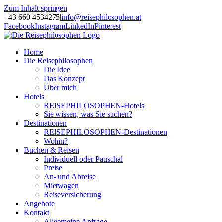
Zum Inhalt springen
+43 660 4534275
|
info@reisephilosophen.at
Facebook
Instagram
LinkedIn
Pinterest
Home
Die Reisephilosophen
Die Idee
Das Konzept
Über mich
Hotels
REISEPHILOSOPHEN-Hotels
Sie wissen, was Sie suchen?
Destinationen
REISEPHILOSOPHEN-Destinationen
Wohin?
Buchen & Reisen
Individuell oder Pauschal
Preise
An- und Abreise
Mietwagen
Reiseversicherung
Angebote
Kontakt
Allgemeine Anfrage