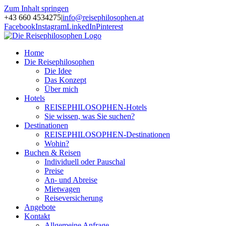
Zum Inhalt springen
+43 660 4534275
|
info@reisephilosophen.at
Facebook
Instagram
LinkedIn
Pinterest
Home
Die Reisephilosophen
Die Idee
Das Konzept
Über mich
Hotels
REISEPHILOSOPHEN-Hotels
Sie wissen, was Sie suchen?
Destinationen
REISEPHILOSOPHEN-Destinationen
Wohin?
Buchen & Reisen
Individuell oder Pauschal
Preise
An- und Abreise
Mietwagen
Reiseversicherung
Angebote
Kontakt
Allgemeine Anfrage