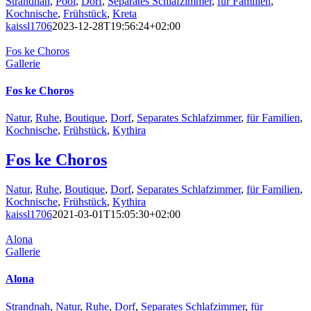
Strandnah
,
Pool
,
Dorf
,
Separates Schlafzimmer
,
für Familien
,
Kochnische
,
Frühstück
,
Kreta
kaissl1706
2023-12-28T19:56:24+02:00
Fos ke Choros
Gallerie
Fos ke Choros
Natur
,
Ruhe
,
Boutique
,
Dorf
,
Separates Schlafzimmer
,
für Familien
,
Kochnische
,
Frühstück
,
Kythira
Fos ke Choros
Natur
,
Ruhe
,
Boutique
,
Dorf
,
Separates Schlafzimmer
,
für Familien
,
Kochnische
,
Frühstück
,
Kythira
kaissl1706
2021-03-01T15:05:30+02:00
Alona
Gallerie
Alona
Strandnah
,
Natur
,
Ruhe
,
Dorf
,
Separates Schlafzimmer
,
für