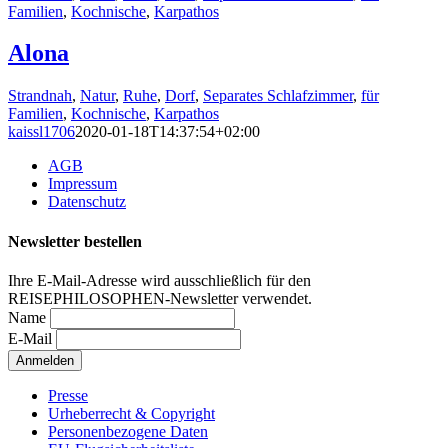
Familien
,
Kochnische
,
Karpathos
Alona
Strandnah
,
Natur
,
Ruhe
,
Dorf
,
Separates Schlafzimmer
,
für
Familien
,
Kochnische
,
Karpathos
kaissl1706
2020-01-18T14:37:54+02:00
AGB
Impressum
Datenschutz
Newsletter bestellen
Ihre E-Mail-Adresse wird ausschließlich für den
REISEPHILOSOPHEN-Newsletter verwendet.
Name
E-Mail
Presse
Urheberrecht & Copyright
Personenbezogene Daten