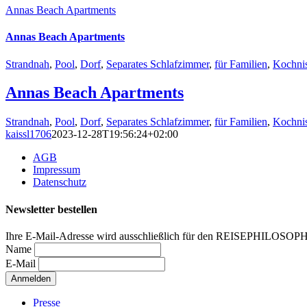
Annas Beach Apartments
Annas Beach Apartments
Strandnah
,
Pool
,
Dorf
,
Separates Schlafzimmer
,
für Familien
,
Kochni
Annas Beach Apartments
Strandnah
,
Pool
,
Dorf
,
Separates Schlafzimmer
,
für Familien
,
Kochni
kaissl1706
2023-12-28T19:56:24+02:00
AGB
Impressum
Datenschutz
Newsletter bestellen
Ihre E-Mail-Adresse wird ausschließlich für den REISEPHILOSOP
Name
E-Mail
Presse