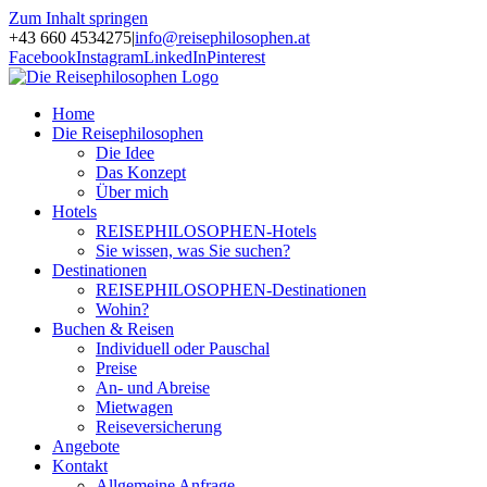
Zum Inhalt springen
+43 660 4534275
|
info@reisephilosophen.at
Facebook
Instagram
LinkedIn
Pinterest
Home
Die Reisephilosophen
Die Idee
Das Konzept
Über mich
Hotels
REISEPHILOSOPHEN-Hotels
Sie wissen, was Sie suchen?
Destinationen
REISEPHILOSOPHEN-Destinationen
Wohin?
Buchen & Reisen
Individuell oder Pauschal
Preise
An- und Abreise
Mietwagen
Reiseversicherung
Angebote
Kontakt
Allgemeine Anfrage