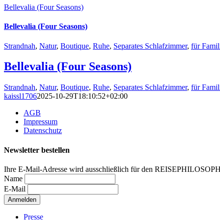
Bellevalia (Four Seasons)
Bellevalia (Four Seasons)
Strandnah
,
Natur
,
Boutique
,
Ruhe
,
Separates Schlafzimmer
,
für Famil
Bellevalia (Four Seasons)
Strandnah
,
Natur
,
Boutique
,
Ruhe
,
Separates Schlafzimmer
,
für Famil
kaissl1706
2025-10-29T18:10:52+02:00
AGB
Impressum
Datenschutz
Newsletter bestellen
Ihre E-Mail-Adresse wird ausschließlich für den REISEPHILOSOP
Name
E-Mail
Presse