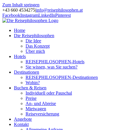
Zum Inhalt springen
+43 660 4534275
|
info@reisephilosophen.at
Facebook
Instagram
LinkedIn
Pinterest
Home
Die Reisephilosophen
Die Idee
Das Konzept
Über mich
Hotels
REISEPHILOSOPHEN-Hotels
Sie wissen, was Sie suchen?
Destinationen
REISEPHILOSOPHEN-Destinationen
Wohin?
Buchen & Reisen
Individuell oder Pauschal
Preise
An- und Abreise
Mietwagen
Reiseversicherung
Angebote
Kontakt
Allgemeine Anfrage