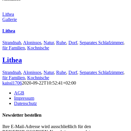
Lithea
Gallerie
Lithea
Strandnah
,
Alonissos
,
Natur
,
Ruhe
,
Dorf
,
Separates Schlafzimmer
,
für Familien
,
Kochnische
Lithea
Strandnah
,
Alonissos
,
Natur
,
Ruhe
,
Dorf
,
Separates Schlafzimmer
,
für Familien
,
Kochnische
kaissl1706
2020-09-22T10:52:41+02:00
AGB
Impressum
Datenschutz
Newsletter bestellen
Ihre E-Mail-Adresse wird ausschließlich für den