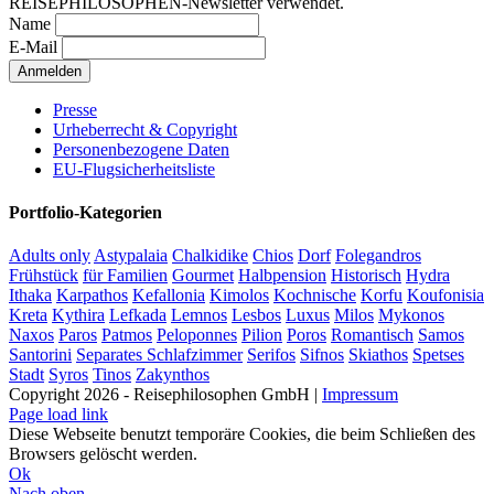
REISEPHILOSOPHEN-Newsletter verwendet.
Name
E-Mail
Presse
Urheberrecht & Copyright
Personenbezogene Daten
EU-Flugsicherheitsliste
Portfolio-Kategorien
Adults only
Astypalaia
Chalkidike
Chios
Dorf
Folegandros
Frühstück
für Familien
Gourmet
Halbpension
Historisch
Hydra
Ithaka
Karpathos
Kefallonia
Kimolos
Kochnische
Korfu
Koufonisia
Kreta
Kythira
Lefkada
Lemnos
Lesbos
Luxus
Milos
Mykonos
Naxos
Paros
Patmos
Peloponnes
Pilion
Poros
Romantisch
Samos
Santorini
Separates Schlafzimmer
Serifos
Sifnos
Skiathos
Spetses
Stadt
Syros
Tinos
Zakynthos
Copyright 2026 - Reisephilosophen GmbH |
Impressum
Page load link
Diese Webseite benutzt temporäre Cookies, die beim Schließen des
Browsers gelöscht werden.
Ok
Nach oben