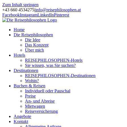
Zum Inhalt springen
+43 660 4534275
|
info@reisephilosophen.at
Facebook
Instagram
LinkedIn
Pinterest
Home
Die Reisephilosophen
Die Idee
Das Konzept
Über mich
Hotels
REISEPHILOSOPHEN-Hotels
Sie wissen, was Sie suchen?
Destinationen
REISEPHILOSOPHEN-Destinationen
Wohin?
Buchen & Reisen
Individuell oder Pauschal
Preise
An- und Abreise
Mietwagen
Reiseversicherung
Angebote
Kontakt
Allgemeine Anfrage