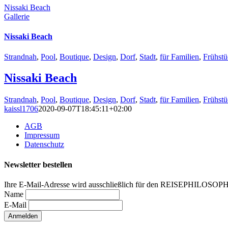
Nissaki Beach
Gallerie
Nissaki Beach
Strandnah
,
Pool
,
Boutique
,
Design
,
Dorf
,
Stadt
,
für Familien
,
Frühstü
Nissaki Beach
Strandnah
,
Pool
,
Boutique
,
Design
,
Dorf
,
Stadt
,
für Familien
,
Frühstü
kaissl1706
2020-09-07T18:45:11+02:00
AGB
Impressum
Datenschutz
Newsletter bestellen
Ihre E-Mail-Adresse wird ausschließlich für den REISEPHILOSOP
Name
E-Mail