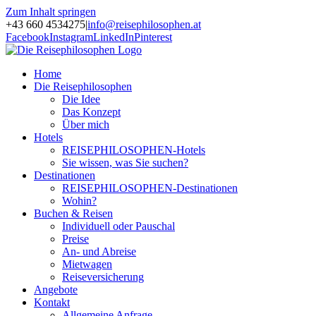
Zum Inhalt springen
+43 660 4534275
|
info@reisephilosophen.at
Facebook
Instagram
LinkedIn
Pinterest
Home
Die Reisephilosophen
Die Idee
Das Konzept
Über mich
Hotels
REISEPHILOSOPHEN-Hotels
Sie wissen, was Sie suchen?
Destinationen
REISEPHILOSOPHEN-Destinationen
Wohin?
Buchen & Reisen
Individuell oder Pauschal
Preise
An- und Abreise
Mietwagen
Reiseversicherung
Angebote
Kontakt
Allgemeine Anfrage